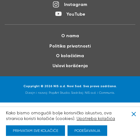
Instagram
YouTube
O nama
Politika privatnosti
O kolačićima
Uslovi korišćenja
Copyright © 2026 NIS a.d. Novi Sad. Sva prava zadržana.
Dizajn i razvoj:
PopArt Studio
. Sadržaj: NIS a.d. i
Communis
.
Kako bismo omogućili bolje korisničko iskustvo, ova
Clo
stranica koristi kolačiće (cookies).
Upotreba kolačića
PRIHVATAM SVE KOLAČIĆE
PODEŠAVANJA