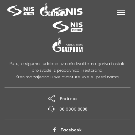
Skip
to
content
SRB
Putujte sigurno i udobno uz naša kvalitetna goriva i ostale
proizvode iz prodavnica i restorana.
Krenimo zajedno u sve avanture koje su pred nama.
Prati nas
08 0000 8888
Facebook