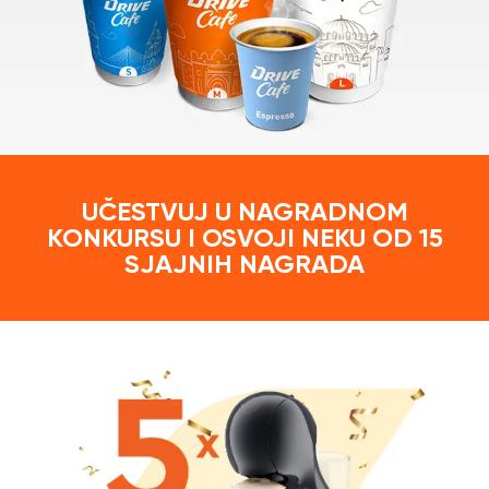
UČESTVUJ U NAGRADNOM
KONKURSU I OSVOJI NEKU OD 15
SJAJNIH NAGRADA