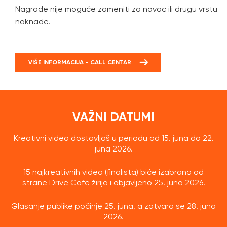
Nagrade nije moguće zameniti za novac ili drugu vrstu
naknade.
VIŠE INFORMACIJA - CALL CENTAR
VAŽNI DATUMI
Kreativni video dostavljaš u periodu od 15. juna do 22.
juna 2026.
15 najkreativnih videa (finalista) biće izabrano od
strane Drive Cafe žirija i objavljeno 25. juna 2026.
Glasanje publike počinje 25. juna, a zatvara se 28. juna
2026.