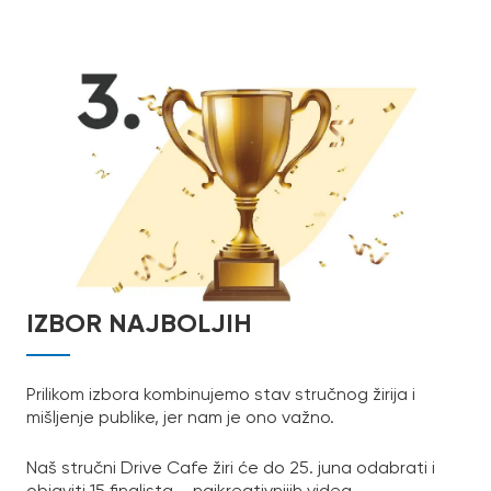
IZBOR NAJBOLJIH
Prilikom izbora kombinujemo stav stručnog žirija i
mišljenje publike, jer nam je ono važno.
Naš stručni Drive Cafe žiri će do 25. juna odabrati i
objaviti 15 finalista – najkreativnijih videa.