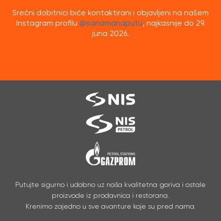
Srećni dobitnici biće kontaktirani i objavljeni na našem
Instagram profilu
@sanamanaputu
, najkasnije do 29.
juna 2026.
Putujte sigurno i udobno uz naša kvalitetna goriva i ostale
proizvode iz prodavnica i restorana.
Krenimo zajedno u sve avanture koje su pred nama.