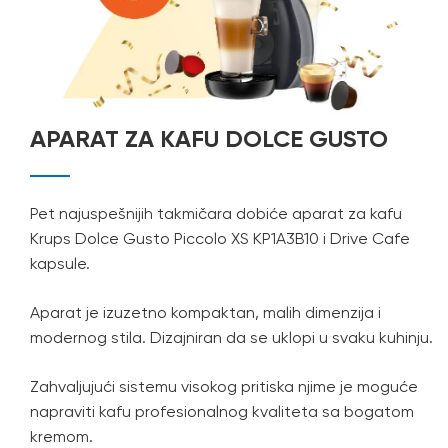
APARAT ZA KAFU DOLCE GUSTO
Pet najuspešnijih takmičara dobiće aparat za kafu
Krups Dolce Gusto Piccolo XS KP1A3B10 i Drive Cafe
kapsule.
Aparat je izuzetno kompaktan, malih dimenzija i
modernog stila. Dizajniran da se uklopi u svaku kuhinju.
Zahvaljujući sistemu visokog pritiska njime je moguće
napraviti kafu profesionalnog kvaliteta sa bogatom
kremom.