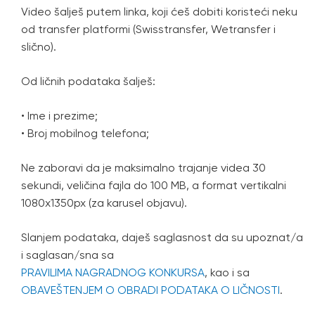
Video šalješ putem linka, koji ćeš dobiti koristeći neku
od transfer platformi (Swisstransfer, Wetransfer i
slično).
Od ličnih podataka šalješ:
• Ime i prezime;
• Broj mobilnog telefona;
Ne zaboravi da je maksimalno trajanje videa 30
sekundi, veličina fajla do 100 MB, a format vertikalni
1080x1350px (za karusel objavu).
Slanjem podataka, daješ saglasnost da su upoznat/a
i saglasan/sna sa
PRAVILIMA NAGRADNOG KONKURSA
, kao i sa
OBAVEŠTENJEM O OBRADI PODATAKA O LIČNOSTI
.