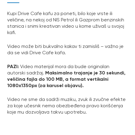
Kupi Drive Cafe kafu za poneti, bilo koje vrste ili
veličine, na nekoj od NIS Petrol ili Gazprom benzinskih
stanica i snimi kreativan video u kome uživaš u svojoj
kafi.
Video može biti bukvalno kakav ti zamisliš – važno je
da se vidi Drive Cafe kafa.
PAZI:
Video materijal mora da bude originalan
Maksimalno trajanje je 30 sekundi,
autorski sadržaj.
veličina fajla do 100 MB, a format vertikalni
1080x1350px (za karusel objavu).
Video ne sme da sadrži muziku, zvuk ili zvučne efekte
za koje učesnik nema obezbeđena pravo korišćenja
koje mu dozvoljava takvu upotrebu.