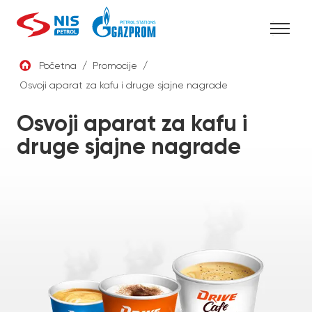
Skip
to
content
Početna
/
Promocije
/
Osvoji aparat za kafu i druge sjajne nagrade
SRB
Osvoji aparat za kafu i
druge sjajne nagrade