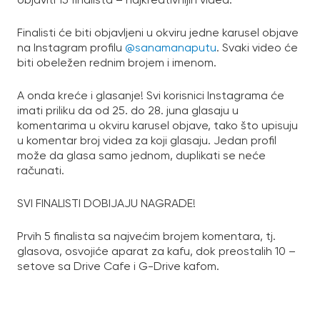
Finalisti će biti objavljeni u okviru jedne karusel objave
na Instagram profilu
@sanamanaputu
. Svaki video će
biti obeležen rednim brojem i imenom.
A onda kreće i glasanje! Svi korisnici Instagrama će
imati priliku da od 25. do 28. juna glasaju u
komentarima u okviru karusel objave, tako što upisuju
u komentar broj videa za koji glasaju. Jedan profil
može da glasa samo jednom, duplikati se neće
računati.
SVI FINALISTI DOBIJAJU NAGRADE!
Prvih 5 finalista sa najvećim brojem komentara, tj.
glasova, osvojiće aparat za kafu, dok preostalih 10 –
setove sa Drive Cafe i G-Drive kafom.