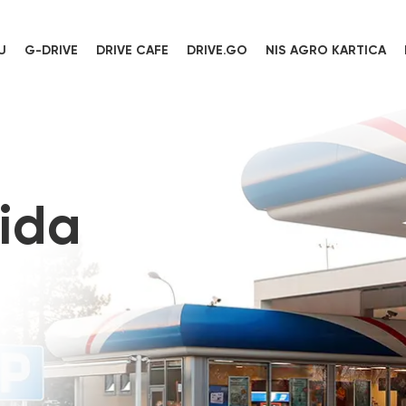
U
G-DRIVE
DRIVE CAFE
DRIVE.GO
NIS AGRO KARTICA
ida