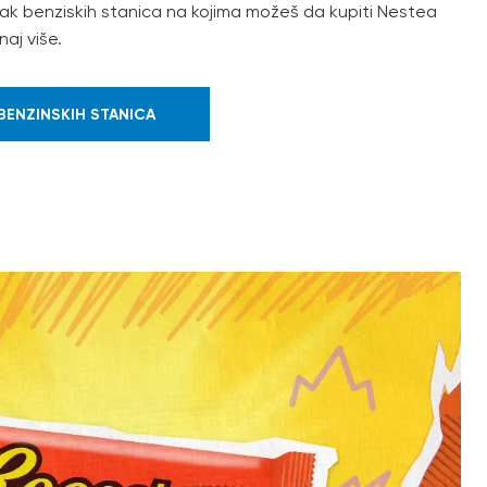
sak benziskih stanica na kojima možeš da kupiti Nestea
naj više.
BENZINSKIH STANICA