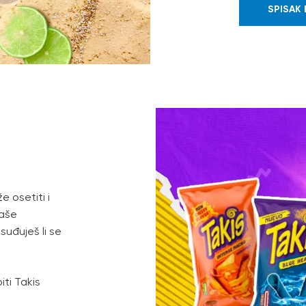
SPISAK 
 osetiti i
naše
Usuđuješ li se
ti Takis