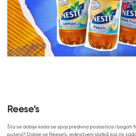
Reese’s
Šta se dobije kada se spoji predivna poslastica i bogati fil 
putera? Dobije se Reese’s, jedinstveni slatkiš koji će zadovo