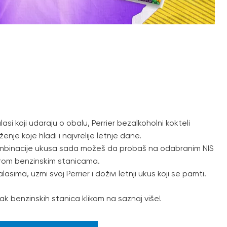
r
asi koji udaraju o obalu, Perrier bezalkoholni kokteli
nje koje hladi i najvrelije letnje dane.
binacije ukusa sada možeš da probaš na odabranim NIS
prom benzinskim stanicama.
lasima, uzmi svoj Perrier i doživi letnji ukus koji se pamti.
ak benzinskih stanica klikom na saznaj više!