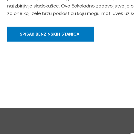
najizbirljivije sladokušce. Ovo čokoladno zadovoljstvo je o
za one koji žele brzu poslasticu koju mogu imati uvek uz 
SPISAK BENZINSKIH STANICA