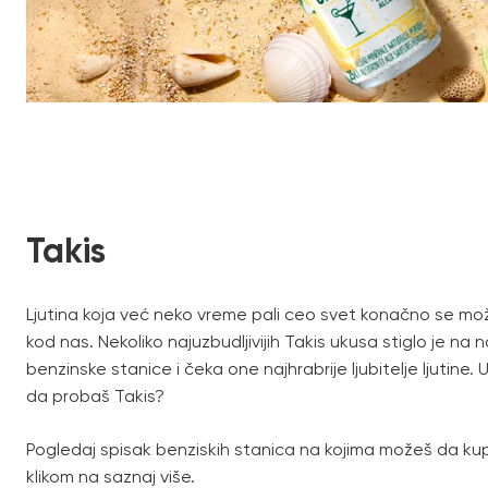
Takis
Ljutina koja već neko vreme pali ceo svet konačno se može
kod nas. Nekoliko najuzbudljivijih Takis ukusa stiglo je na 
benzinske stanice i čeka one najhrabrije ljubitelje ljutine. 
da probaš Takis?
Pogledaj spisak benziskih stanica na kojima možeš da kupi
klikom na saznaj više.