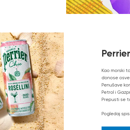
Perrie
Kao morski tal
donose osveže
Penušave kom
Petrol i Gaz
Prepusti se ta
Pogledaj spis