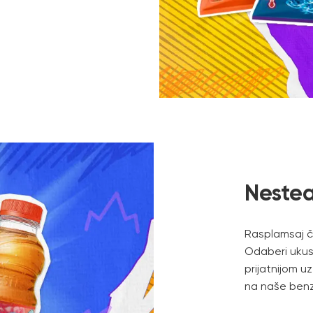
Neste
Rasplamsaj č
Odaberi ukus ko
prijatnijom u
na naše benz