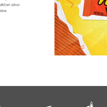
dličan izbor
sebe.