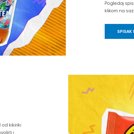
Pogledaj spi
klikom na saz
SPISAK 
od kikiriki
ljiti i