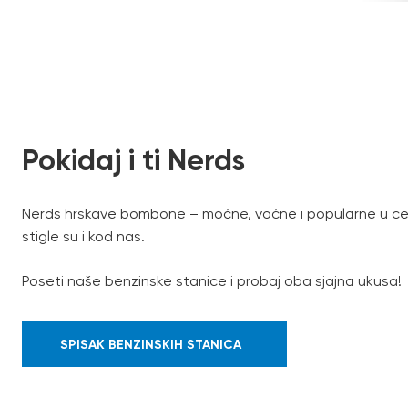
Pokidaj i ti Nerds
Nerds hrskave bombone – moćne, voćne i popularne u ce
stigle su i kod nas.
Poseti naše benzinske stanice i probaj oba sjajna ukusa!
SPISAK BENZINSKIH STANICA