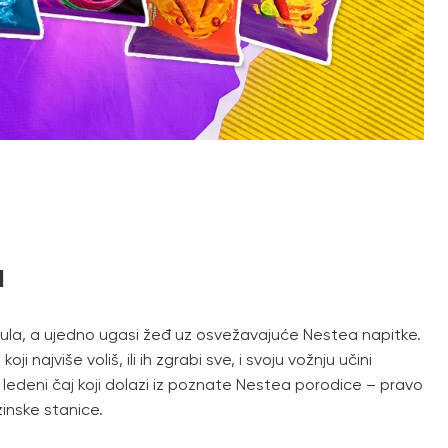
a
ula, a ujedno ugasi žeđ uz osvežavajuće Nestea napitke.
ji najviše voliš, ili ih zgrabi sve, i svoju vožnju učini
z ledeni čaj koji dolazi iz poznate Nestea porodice – pravo
inske stanice.