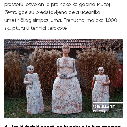
prostoru, otvoren je pre nekoliko godina Muzej
Terra
, gde su predstavljena dela učesnika
umetničkog simpozijuma. Trenutno ima oko 1.000
skulptura u tehnici terakote.
6. Jer kikindski potaž od bundeve je bez premca