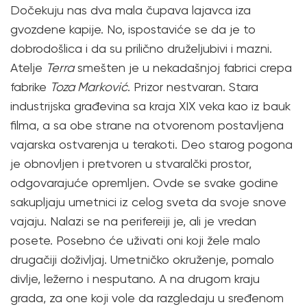
Dočekuju nas dva mala čupava lajavca iza
gvozdene kapije. No, ispostaviće se da je to
dobrodošlica i da su prilično druželjubivi i mazni.
Atelje
Terra
smešten je u nekadašnjoj fabrici crepa
fabrike
Toza Marković
. Prizor nestvaran. Stara
industrijska građevina sa kraja XIX veka kao iz bauk
filma, a sa obe strane na otvorenom postavljena
vajarska ostvarenja u terakoti. Deo starog pogona
je obnovljen i pretvoren u stvaralčki prostor,
odgovarajuće opremljen. Ovde se svake godine
sakupljaju umetnici iz celog sveta da svoje snove
vajaju. Nalazi se na perifereiji je, ali je vredan
posete. Posebno će uživati oni koji žele malo
drugačiji doživljaj. Umetničko okruženje, pomalo
divlje, ležerno i nesputano. A na drugom kraju
grada, za one koji vole da razgledaju u sređenom