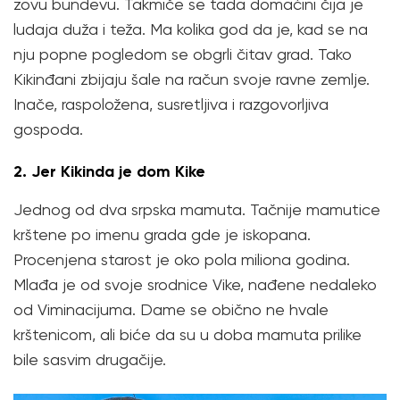
zovu bundevu. Takmiče se tada domaćini čija je
ludaja duža i teža. Ma kolika god da je, kad se na
nju popne pogledom se obgrli čitav grad. Tako
Kikinđani zbijaju šale na račun svoje ravne zemlje.
Inače, raspoložena, susretljiva i razgovorljiva
gospoda.
2. Jer Kikinda je dom Kike
Jednog od dva srpska mamuta. Tačnije mamutice
krštene po imenu grada gde je iskopana.
Procenjena starost je oko pola miliona godina.
Mlađa je od svoje srodnice Vike, nađene nedaleko
od Viminacijuma. Dame se obično ne hvale
krštenicom, ali biće da su u doba mamuta prilike
bile sasvim drugačije.