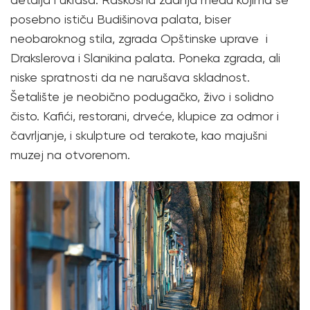
posebno ističu Budišinova palata, biser
neobaroknog stila, zgrada Opštinske uprave i
Drakslerova i Slanikina palata. Poneka zgrada, ali
niske spratnosti da ne narušava skladnost.
Šetalište je neobično podugačko, živo i solidno
čisto. Kafići, restorani, drveće, klupice za odmor i
čavrljanje, i skulpture od terakote, kao majušni
muzej na otvorenom.