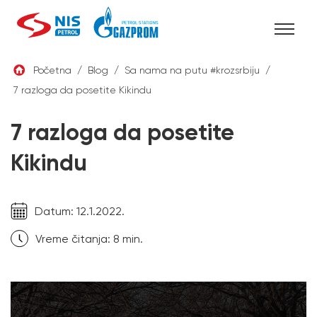
Skip
Početna
/
Blog
/
Sa nama na putu #krozsrbiju
/
to
7 razloga da posetite Kikindu
SRB
content
7 razloga da posetite
Kikindu
Datum: 12.1.2022.
Vreme čitanja:
8
min.