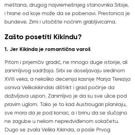
meštana, drugog najvremešnijeg stanovnika Srbije,
i hrane od koje može da se pobenavi. Prestonica je
bundeve. Zimi i utočište noćnim grabljivicama.
Zašto posetiti Kikindu?
1. Jer Kikinda je romantična varoš
Pitom i prijemčiv gradić, ne mnogo duge istorije, ali
zanimljivog sadržaja. Srbi se doseljavaju sredinom
XVIII veka, a nekoliko decenija kasnije Marija Terezija
osniva Velikokikindski dištrikt i grad počinje da
doživljava uspon. Zanimljivo je da su sve ulice pod
pravim uglom. Tako je to kad Austrougari planiraju,
sve mora da je pod konac, a i brinu da se slučajno
ne zagube u nekom nepredviđenom sokačetu.
Dugo se zvala Velika Kikinda, a posle Prvog