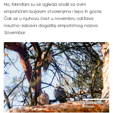
No, Kikinđani su se izgleda srodili sa ovim
simpatičnim buljavim stvorenjima i lepo ih goste.
Čak se u njuhovu čast u novembru održava
naučno-zabavni događaj simpatičnog naziva
Sovembar
.