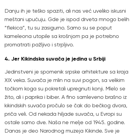
Danju ih je teško spaziti, ali nas već uveliko iskusni
meštani upućuju. Gde je ispod drveta mnogo belih
“flekica”, tu su zasigurno. Samo su se poput
kameleona utopile sa krošnjom pa je potrebno
promatrati pažljivo i strpljivo.
4. Jer Kikindska suvača je jedina u Srbiji
Jedinstveni je spomenik srpske arhitekture sa kraja
XIX veka. Suvača je mlin na suvi pogon, sa velikim
točkom koga su pokretali upregnuti konji. Mlelo se
žito, ali i paprika i biber. A fino samleveno brašno iz
kikindskih suvača pročulo se čak do bečkog dvora,
priča veli. Od nekada hiljade suvača, u Evropi su
ostale samo dve. Naša ne melje od 1945. godine.
Danas je deo Narodnog muzeja Kikinde. Sve je