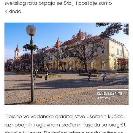
svetskog rata pripaja se Srbiji i postaje samo
Kikinda.
Tipično vojvođansko graditeljstvo ušoranih kućica,
raznobojnih i uglavnom sređenih fasada sa pregršt
detalja i ukrasa. Raskošna zdanja među kojima se