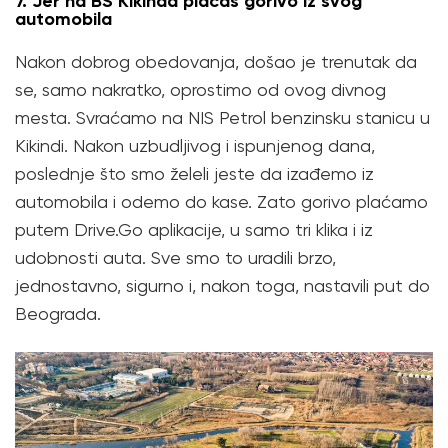
7. Jer na BS Kikinda plaćaš gorivo iz svog
automobila
Nakon dobrog obedovanja, došao je trenutak da
se, samo nakratko, oprostimo od ovog divnog
mesta. Svraćamo na NIS Petrol benzinsku stanicu u
Kikindi. Nakon uzbudljivog i ispunjenog dana,
poslednje što smo želeli jeste da izađemo iz
automobila i odemo do kase. Zato gorivo plaćamo
putem Drive.Go aplikacije, u samo tri klika i iz
udobnosti auta. Sve smo to uradili brzo,
jednostavno, sigurno i, nakon toga, nastavili put do
Beograda.