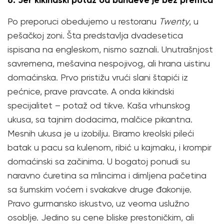
Po preporuci obedujemo u restoranu
Twenty
, u
pešačkoj zoni. Šta predstavlja dvadesetica
ispisana na engleskom, nismo saznali. Unutrašnjost
savremena, mešavina nespojivog, ali hrana uistinu
domaćinska. Prvo pristižu vrući slani štapići iz
pećnice, prave pravcate. A onda kikindski
specijalitet – potaž od tikve. Kaša vrhunskog
ukusa, sa tajnim dodacima, malčice pikantna.
Mesnih ukusa je u izobilju. Biramo kreolski pileći
batak u pacu sa kulenom, ribić u kajmaku, i krompir
domaćinski sa začinima. U bogatoj ponudi su
naravno ćuretina sa mlincima i dimljena pačetina
sa šumskim voćem i svakakve druge đakonije.
Pravo gurmansko iskustvo, uz veoma uslužno
osoblje. Jedino su cene bliske prestoničkim, ali