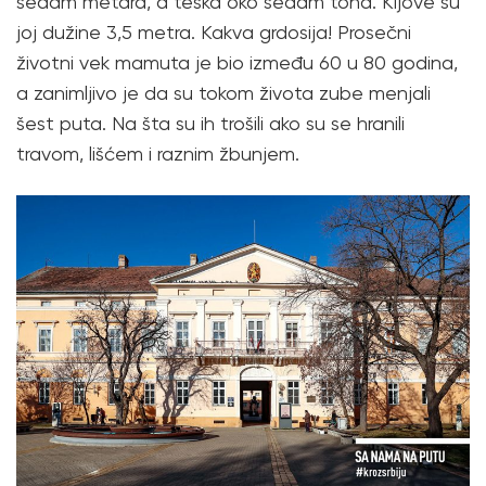
sedam metara, a teška oko sedam tona. Kljove su
joj dužine 3,5 metra. Kakva grdosija! Prosečni
životni vek mamuta je bio između 60 u 80 godina,
a zanimljivo je da su tokom života zube menjali
šest puta. Na šta su ih trošili ako su se hranili
travom, lišćem i raznim žbunjem.