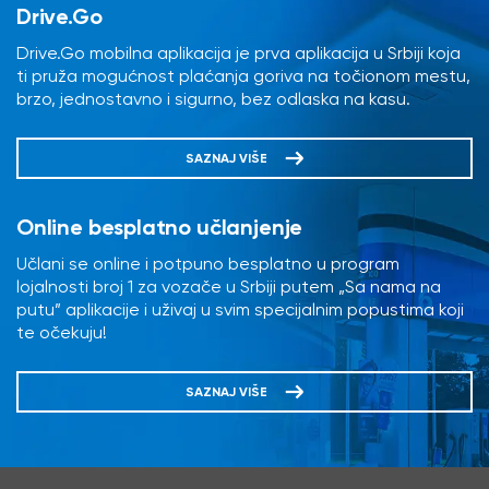
Drive.Go
Drive.Go mobilna aplikacija je prva aplikacija u Srbiji koja
ti pruža mogućnost plaćanja goriva na točionom mestu,
brzo, jednostavno i sigurno, bez odlaska na kasu.
SAZNAJ VIŠE
Online besplatno učlanjenje
Učlani se online i potpuno besplatno u program
lojalnosti broj 1 za vozače u Srbiji putem „Sa nama na
putu” aplikacije i uživaj u svim specijalnim popustima koji
te očekuju!
SAZNAJ VIŠE