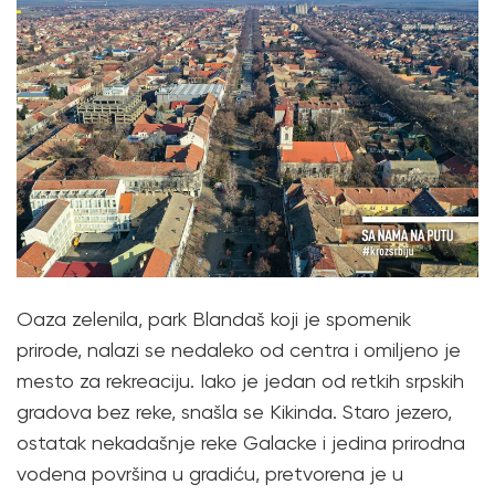
Oaza zelenila, park Blandaš koji je spomenik
prirode, nalazi se nedaleko od centra i omiljeno je
mesto za rekreaciju. Iako je jedan od retkih srpskih
gradova bez reke, snašla se Kikinda. Staro jezero,
ostatak nekadašnje reke Galacke i jedina prirodna
vodena površina u gradiću, pretvorena je u