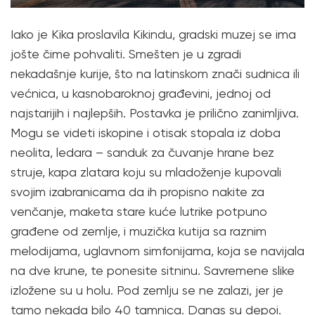
Iako je Kika proslavila Kikindu, gradski muzej se ima
jošte čime pohvaliti. Smešten je u zgradi
nekadašnje kurije, što na latinskom znači sudnica ili
većnica, u kasnobaroknoj građevini, jednoj od
najstarijih i najlepših. Postavka je prilično zanimljiva.
Mogu se videti iskopine i otisak stopala iz doba
neolita, ledara – sanduk za čuvanje hrane bez
struje, kapa zlatara koju su mladoženje kupovali
svojim izabranicama da ih propisno nakite za
venčanje, maketa stare kuće lutrike potpuno
građene od zemlje, i muzička kutija sa raznim
melodijama, uglavnom simfonijama, koja se navijala
na dve krune, te ponesite sitninu. Savremene slike
izložene su u holu. Pod zemlju se ne zalazi, jer je
tamo nekada bilo 40 tamnica. Danas su depoi.