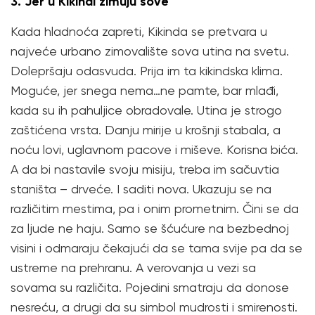
3. Jer u Kikindi zimuju sove
Kada hladnoća zapreti, Kikinda se pretvara u
najveće urbano zimovalište sova utina na svetu.
Dolepršaju odasvuda. Prija im ta kikindska klima.
Moguće, jer snega nema…ne pamte, bar mlađi,
kada su ih pahuljice obradovale. Utina je strogo
zaštićena vrsta. Danju mirije u krošnji stabala, a
noću lovi, uglavnom pacove i miševe. Korisna bića.
A da bi nastavile svoju misiju, treba im sačuvtia
staništa – drveće. I saditi nova. Ukazuju se na
različitim mestima, pa i onim prometnim. Čini se da
za ljude ne haju. Samo se šćućure na bezbednoj
visini i odmaraju čekajući da se tama svije pa da se
ustreme na prehranu. A verovanja u vezi sa
sovama su različita. Pojedini smatraju da donose
nesreću, a drugi da su simbol mudrosti i smirenosti.