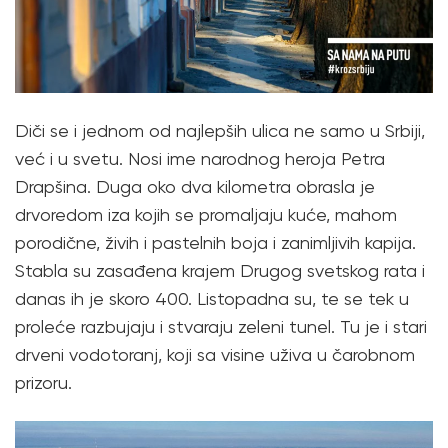
Diči se i jednom od najlepših ulica ne samo u Srbiji,
već i u svetu. Nosi ime narodnog heroja Petra
Drapšina. Duga oko dva kilometra obrasla je
drvoredom iza kojih se promaljaju kuće, mahom
porodične, živih i pastelnih boja i zanimljivih kapija.
Stabla su zasađena krajem Drugog svetskog rata i
danas ih je skoro 400. Listopadna su, te se tek u
proleće razbujaju i stvaraju zeleni tunel. Tu je i stari
drveni vodotoranj, koji sa visine uživa u čarobnom
prizoru.