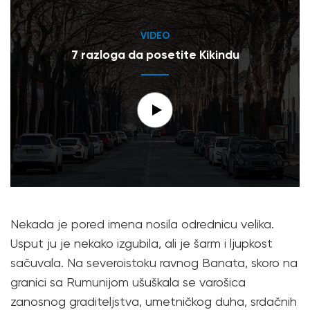
VIDEO
7 razloga da posetite Kikindu
Nekada je pored imena nosila odrednicu velika.
Usput ju je nekako izgubila, ali je šarm i ljupkost
sačuvala. Na severoistoku ravnog Banata, skoro na
granici sa Rumunijom ušuškala se varošica
zanosnog graditeljstva, umetničkog duha, srdačnih