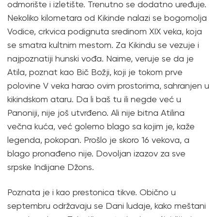
odmorište i izletište. Trenutno se dodatno uređuje.
Nekoliko kilometara od Kikinde nalazi se bogomolja
Vodice, crkvica podignuta sredinom XIX veka, koja
se smatra kultnim mestom. Za Kikindu se vezuje i
najpoznatiji hunski vođa. Naime, veruje se da je
Atila, poznat kao Bič Božji, koji je tokom prve
polovine V veka harao ovim prostorima, sahranjen u
kikindskom ataru. Da li baš tu ili negde već u
Panoniji, nije još utvrđeno. Ali nije bitna Atilina
večna kuća, već golemo blago sa kojim je, kaže
legenda, pokopan. Prošlo je skoro 16 vekova, a
blago pronađeno nije. Dovoljan izazov za sve
srpske Indijane Džons.
Poznata je i kao prestonica tikve. Obično u
septembru održavaju se Dani ludaje, kako meštani