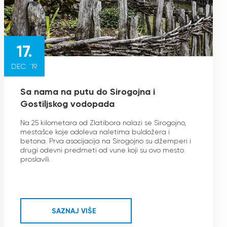
17.
DEC. `19.
Sa nama na putu do Sirogojna i
Gostiljskog vodopada
Na 25 kilometara od Zlatibora nalazi se Sirogojno,
mestašce koje odoleva naletima buldožera i
betona. Prva asocijacija na Sirogojno su džemperi i
drugi odevni predmeti od vune koji su ovo mesto
proslavili.
SAZNAJ VIŠE