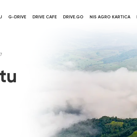
U
G-DRIVE
DRIVE CAFE
DRIVE.GO
NIS AGRO KARTICA
7
tu