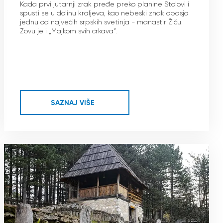
Kada prvi jutarnji zrak pređe preko planine Stolovi i
spusti se u dolinu kraljeva, kao nebeski znak obasja
jednu od najvećih srpskih svetinja - manastir Žiču.
Zovu je i „Majkom svih crkava”.
SAZNAJ VIŠE