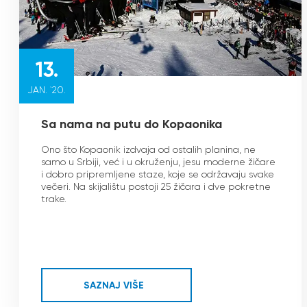
13.
JAN. `20.
Sa nama na putu do Kopaonika
Ono što Kopaonik izdvaja od ostalih planina, ne
samo u Srbiji, već i u okruženju, jesu moderne žičare
i dobro pripremljene staze, koje se održavaju svake
večeri. Na skijalištu postoji 25 žičara i dve pokretne
trake.
SAZNAJ VIŠE