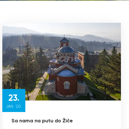
23.
JAN. `20.
Sa nama na putu do Žiče