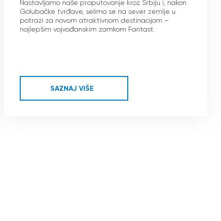
Nastavljamo naše proputovanje kroz Srbiju i, nakon
Golubačke tvrđave, selimo se na sever zemlje u
potrazi za novom atraktivnom destinacijom –
najlepšim vojvođanskim zamkom Fantast.
SAZNAJ VIŠE