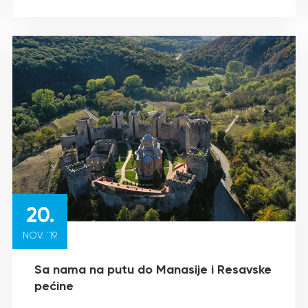
20.
NOV. `19.
Sa nama na putu do Manasije i Resavske
pećine