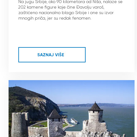
Na jugu Srbije, oko 90 kilometara od Niša, nalaze se
202 kamene figure koje čine Đavolju varoš,
zaštićeno nacionalno blago Srbije i one su izvor
mnogih priča, jer su redak fenomen.
SAZNAJ VIŠE