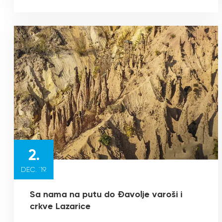
2.
DEC. `19.
Sa nama na putu do Đavolje varoši i
crkve Lazarice