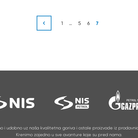
7
1
…
5
6
no i udobno uz naša kvalitetna goriva i ostale proizvode iz prodavnic
Krenimo zajedno u sve avanture koje su pred nama.