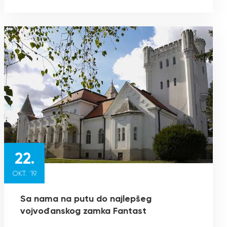
22.
OKT. `19.
Sa nama na putu do najlepšeg
vojvođanskog zamka Fantast