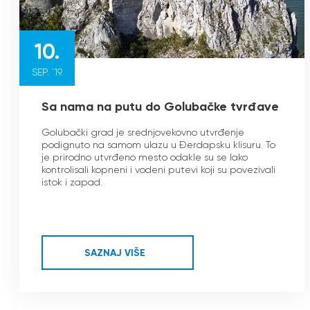
10.
SEP. `19.
Sa nama na putu do Golubačke tvrđave
Golubački grad je srednjovekovno utvrđenje
podignuto na samom ulazu u Đerdapsku klisuru. To
je prirodno utvrđeno mesto odakle su se lako
kontrolisali kopneni i vodeni putevi koji su povezivali
istok i zapad.
SAZNAJ VIŠE