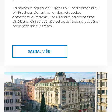
Na novom proputovanju kroz Srbiju naši domaćini su
bili Predrag, Dana i Ivana, vlasnici seoskog
domaćinstva Petrović u selu Paštrić, na obroncima
Divčibara. Oni se već više od deset godina uspešno
bave seoskim turizmom.
SAZNAJ VIŠE