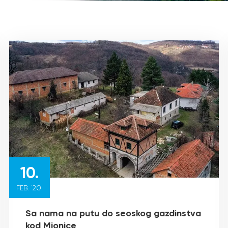
10.
FEB. `20.
Sa nama na putu do seoskog gazdinstva
kod Mionice