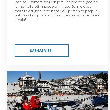
Planina u samom srcu Srbije živi tokom cele godine
jer, zahvaljujući mnogobrojnim sadržajima ovde,
možete da „napunite baterije” i primenite potpunu
antistres terapiju, zbog kojeg će vam vaše telo reći:
„Hvala!”
SAZNAJ VIŠE