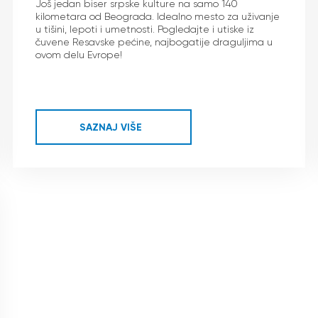
Još jedan biser srpske kulture na samo 140
kilometara od Beograda. Idealno mesto za uživanje
u tišini, lepoti i umetnosti. Pogledajte i utiske iz
čuvene Resavske pećine, najbogatije draguljima u
ovom delu Evrope!
SAZNAJ VIŠE