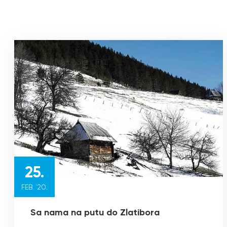
25.
FEB. `20.
Sa nama na putu do Zlatibora