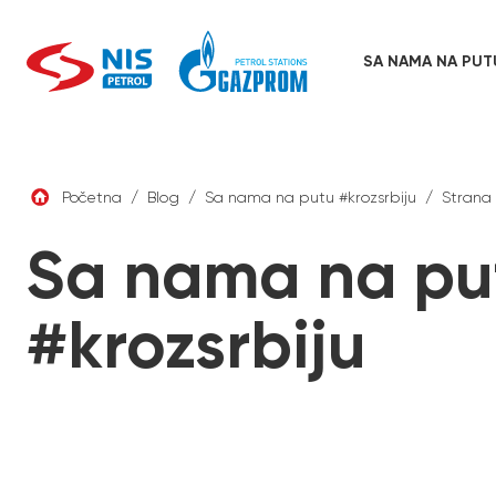
Skip
to
content
SA NAMA NA PUT
Početna
/
Blog
/
Sa nama na putu #krozsrbiju
/
Strana 
Sa nama na pu
#krozsrbiju