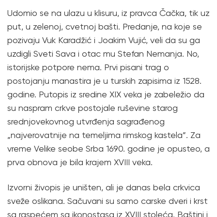
Udomio se na ulazu u klisuru, iz pravca Čačka, tik uz
put, u zelenoj, cvetnoj bašti. Predanje, na koje se
pozivaju Vuk Karadžić i Joakim Vujić, veli da su ga
uzdigli Sveti Sava i otac mu Stefan Nemanja. No,
istorijske potpore nema. Prvi pisani trag o
postojanju manastira je u turskih zapisima iz 1528.
godine. Putopis iz sredine XIX veka je zabeležio da
su naspram crkve postojale ruševine starog
srednjovekovnog utvrđenja sagrađenog
„najverovatnije na temeljima rimskog kastela”. Za
vreme Velike seobe Srba 1690. godine je opusteo, a
prva obnova je bila krajem XVIII veka.
Izvorni živopis je uništen, ali je danas bela crkvica
sveže oslikana. Sačuvani su samo carske dveri i krst
sa raspećem sa ikonostasa iz XVIII stoleća. Baštini i