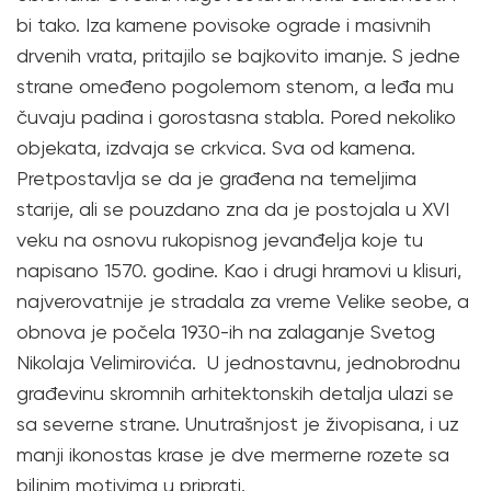
bi tako. Iza kamene povisoke ograde i masivnih
drvenih vrata, pritajilo se bajkovito imanje. S jedne
strane omeđeno pogolemom stenom, a leđa mu
čuvaju padina i gorostasna stabla. Pored nekoliko
objekata, izdvaja se crkvica. Sva od kamena.
Pretpostavlja se da je građena na temeljima
starije, ali se pouzdano zna da je postojala u XVI
veku na osnovu rukopisnog jevanđelja koje tu
napisano 1570. godine. Kao i drugi hramovi u klisuri,
najverovatnije je stradala za vreme Velike seobe, a
obnova je počela 1930-ih na zalaganje Svetog
Nikolaja Velimirovića. U jednostavnu, jednobrodnu
građevinu skromnih arhitektonskih detalja ulazi se
sa severne strane. Unutrašnjost je živopisana, i uz
manji ikonostas krase je dve mermerne rozete sa
biljnim motivima u priprati.