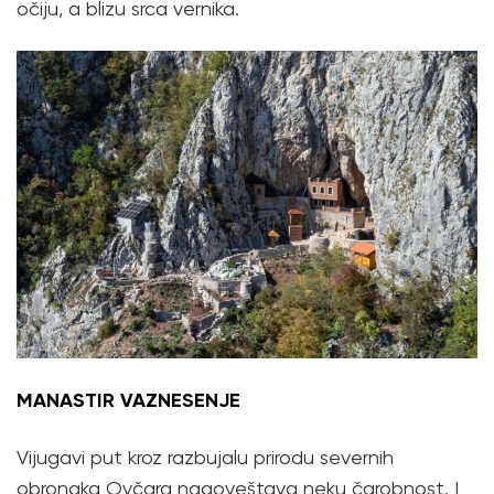
očiju, a blizu srca vernika.
MANASTIR VAZNESENJE
Vijugavi put kroz razbujalu prirodu severnih
obronaka Ovčara nagoveštava neku čarobnost. I