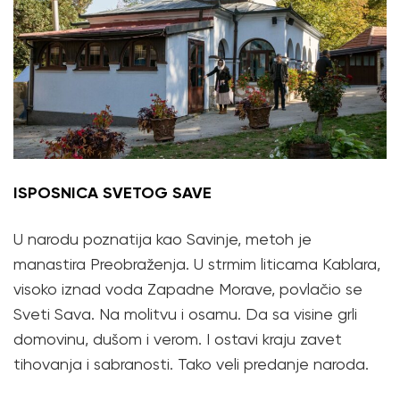
ISPOSNICA SVETOG SAVE
U narodu poznatija kao Savinje, metoh je
manastira Preobraženja. U strmim liticama Kablara,
visoko iznad voda Zapadne Morave, povlačio se
Sveti Sava. Na molitvu i osamu. Da sa visine grli
domovinu, dušom i verom. I ostavi kraju zavet
tihovanja i sabranosti. Tako veli predanje naroda.