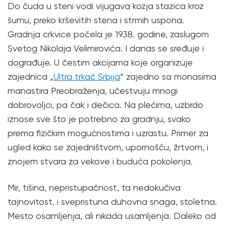
Do čuda u steni vodi vijugava kozja stazica kroz
šumu, preko krševitih stena i strmih uspona.
Gradnja crkvice počela je 1938. godine, zaslugom
Svetog Nikolaja Velimirovića. I danas se sređuje i
dograđuje. U čestim akcijama koje organizuje
zajednica „
Ultra trkač Srbija
“ zajedno sa monasima
manastira Preobraženja, učestvuju mnogi
dobrovoljci, pa čak i dečica. Na plećima, uzbrdo
iznose sve što je potrebno za gradnju, svako
prema fizičkim mogućnostima i uzrastu. Primer za
ugled kako se zajedništvom, upornošču, žrtvom, i
znojem stvara za vekove i buduća pokolenja.
Mir, tišina, nepristupačnost, ta nedokučiva
tajnovitost, i svepristuna duhovna snaga, stoletna.
Mesto osamljenja, ali nikada usamljenja. Daleko od