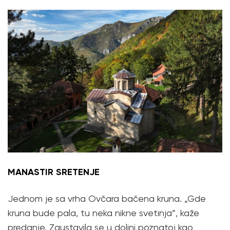
MANASTIR SRETENJE
Jednom je sa vrha Ovčara bačena kruna. „Gde
kruna bude pala, tu neka nikne svetinja”, kaže
predanje. Zaustavila se u dolini poznatoj kao