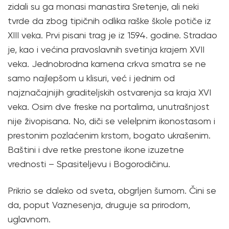
zidali su ga monasi manastira Sretenje, ali neki
tvrde da zbog tipičnih odlika raške škole potiče iz
XIII veka. Prvi pisani trag je iz 1594. godine. Stradao
je, kao i većina pravoslavnih svetinja krajem XVII
veka. Jednobrodna kamena crkva smatra se ne
samo najlepšom u klisuri, već i jednim od
najznačajnijih graditeljskih ostvarenja sa kraja XVI
veka. Osim dve freske na portalima, unutrašnjost
nije živopisana. No, diči se velelpnim ikonostasom i
prestonim pozlaćenim krstom, bogato ukrašenim.
Baštini i dve retke prestone ikone izuzetne
vrednosti – Spаsiteljevu i Bogorodičinu.
Prikrio se daleko od sveta, obgrljen šumom. Čini se
da, poput Vaznesenja, druguje sa prirodom,
uglavnom.