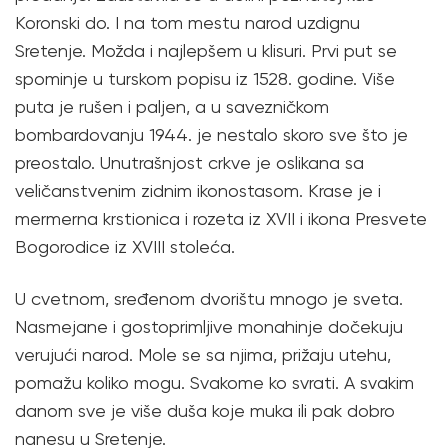
Koronski do. I na tom mestu narod uzdignu
Sretenje. Možda i najlepšem u klisuri. Prvi put se
spominje u turskom popisu iz 1528. godine. Više
puta je rušen i paljen, a u savezničkom
bombardovanju 1944. je nestalo skoro sve što je
preostalo. Unutrašnjost crkve je oslikana sa
veličanstvenim zidnim ikonostasom. Krase je i
mermerna krstionica i rozeta iz XVII i ikona Presvete
Bogorodice iz XVIII stoleća.
U cvetnom, sređenom dvorištu mnogo je sveta.
Nasmejane i gostoprimljive monahinje dočekuju
verujući narod. Mole se sa njima, prižaju utehu,
pomažu koliko mogu. Svakome ko svrati. A svakim
danom sve je više duša koje muka ili pak dobro
nanesu u Sretenje.