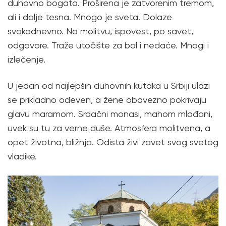
duhovno bogata. Proširena je zatvorenim tremom,
ali i dalje tesna. Mnogo je sveta. Dolaze
svakodnevno. Na molitvu, ispovest, po savet,
odgovore. Traže utočište za bol i nedaće. Mnogi i
izlečenje.
U jedan od najlepših duhovnih kutaka u Srbiji ulazi
se prikladno odeven, a žene obavezno pokrivaju
glavu maramom. Srdačni monasi, mahom mlađani,
uvek su tu za verne duše. Atmosfera molitvena, a
opet životna, bližnja. Odista živi zavet svog svetog
vladike.