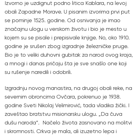
Izvorno je uzdignut podno litica Kablara, na levoj
obali Zapadne Morave. U pisanim izvorima prvi put
se pominje 1525. godine. Od osnivanja je imao
značajnu ulogu u verskom životu i bio je mesto u
kojem su se pisale i prepisivale knjige. No, oko 1910.
godine je srušen zbog izgradnje železničke pruge.
Bio je to veliki duhovni gubitak za narod ovog kraja,
a mnogi i danas pričaju šta je sve snašlo one koji
su rušenje naredili i odobrili.
Izgradnju novog manastira, na drugoj obali reke, na
severnim obroncima Ovčara, pokrenuo je 1938.
godine Sveti Nikolaj Velimirović, tada vladika žički. I
zaveštao bratstvu misionarsku ulogu. „Da čuva
dušu naroda”. Načelo života zasnovano na molitvi
i skromnosti. Crkva je mala, ali izuzetno lepa i