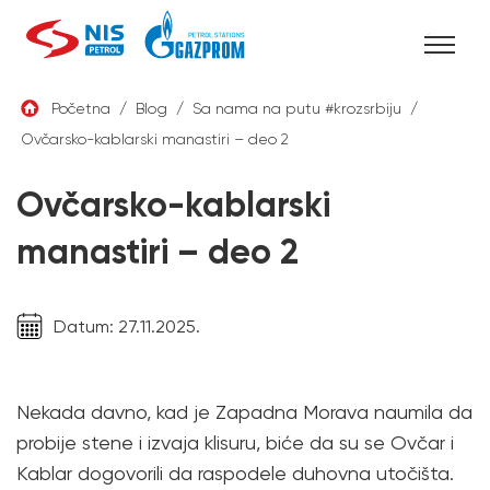
Skip
Početna
/
Blog
/
Sa nama na putu #krozsrbiju
/
to
Ovčarsko-kablarski manastiri – deo 2
SRB
content
Ovčarsko-kablarski
manastiri – deo 2
Datum: 27.11.2025.
Nekada davno, kad je Zapadna Morava naumila da
probije stene i izvaja klisuru, biće da su se Ovčar i
Kablar dogovorili da raspodele duhovna utočišta.