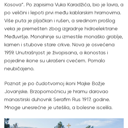
Kosova”. Po zapisima Vuka Karadžića, bio je lavra, a
po veličini i lepoti prvi među kablarskim hramovima.
Više puta je pljačkan i rušen, a sredinom prošlog
veka je premešten zbog izgradnje hidroelektrane
Međuvršje. Monahinje su izmestile monaško groblje,
kamen i stubove stare crkve. Nova je osvećena
1959. Unutrašnjost je živopisana, a ikonostas i
pojedine ikone su ukrašeni cvećem. Pomalo
neubičajeno.
Poznat je po čudotvornoj ikoni Majke Božje
Jovanjske. Brzopomoćnicu je hramu darovao
manastirski duhovnik Serafim Rus 1917. godine.
Mnoge unesrećne je utešilia, a bolesne iscelila.