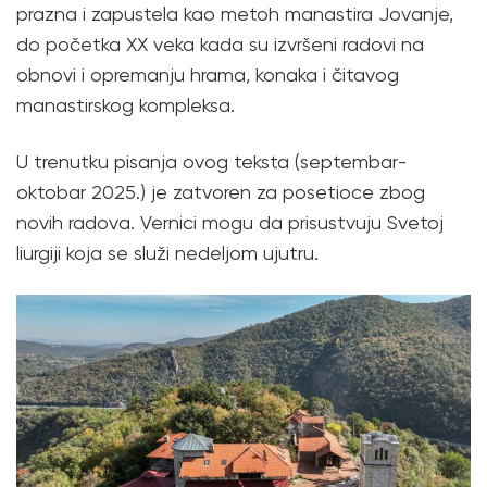
prazna i zapustela kao metoh manastira Jovanje,
do početka XX veka kada su izvršeni radovi na
obnovi i opremanju hrama, konaka i čitavog
manastirskog kompleksa.
U trenutku pisanja ovog teksta (septembar-
oktobar 2025.) je zatvoren za posetioce zbog
novih radova. Vernici mogu da prisustvuju Svetoj
liurgiji koja se služi nedeljom ujutru.