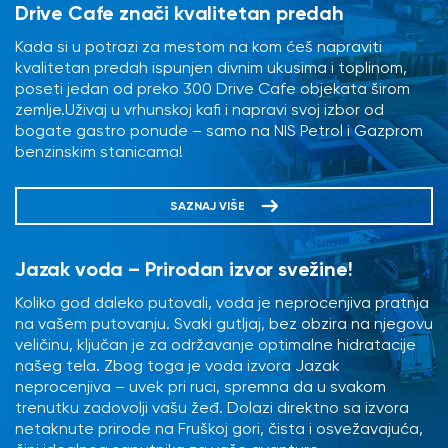
Drive Cafe znači kvalitetan predah
Kada si u potrazi za mestom na kom ćeš napraviti
kvalitetan predah ispunjen divnim ukusima i toplinom,
poseti jedan od preko 300 Drive Cafe objekata širom
zemlje.Uživaj u vrhunskoj kafi i napravi svoj izbor od
bogate gastro ponude – samo na NIS Petrol i Gazprom
benzinskim stanicama!
SAZNAJ VIŠE
Jazak voda – Prirodan izvor svežine!
Koliko god daleko putovali, voda je neprocenjiva pratnja
na vašem putovanju. Svaki gutljaj, bez obzira na njegovu
veličinu, ključan je za održavanje optimalne hidratacije
našeg tela. Zbog toga je voda izvora Jazak
neprocenjiva – uvek pri ruci, spremna da u svakom
trenutku zadovolji vašu žeđ. Dolazi direktno sa izvora
netaknute prirode na Fruškoj gori, čista i osvežavajuća,