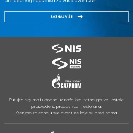
čini idealnog saputnika za vaše avanture.
SAZNAJ VIŠE
Putujte sigurno i udobno uz naša kvalitetna goriva i ostale
proizvode iz prodavnica i restorana.
Krenimo zajedno u sve avanture koje su pred nama.