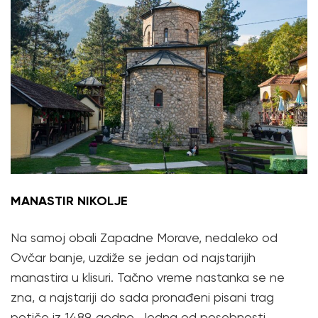
MANASTIR NIKOLJE
Na samoj obali Zapadne Morave, nedaleko od
Ovčar banje, uzdiže se jedan od najstarijih
manastira u klisuri. Tačno vreme nastanka se ne
zna, a najstariji do sada pronađeni pisani trag
potiče iz 1489. godne. Jedna od posebnosti