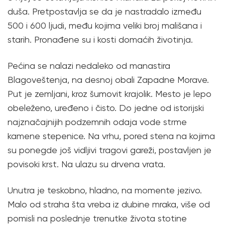
duša. Pretpostavlja se da je nastradalo između
500 i 600 ljudi, među kojima veliki broj mališana i
starih. Pronađene su i kosti domaćih životinja.
Pećina se nalazi nedaleko od manastira
Blagoveštenja, na desnoj obali Zapadne Morave.
Put je zemljani, kroz šumovit krajolik. Mesto je lepo
obeleženo, uređeno i čisto. Do jedne od istorijski
najznačajnijih podzemnih odaja vode strme
kamene stepenice. Na vrhu, pored stena na kojima
su ponegde još vidljivi tragovi gareži, postavljen je
povisoki krst. Na ulazu su drvena vrata.
Unutra je teskobno, hladno, na momente jezivo.
Malo od straha šta vreba iz dubine mraka, više od
pomisli na poslednje trenutke života stotine