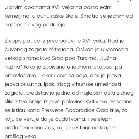
u prvim godinama XVII veka na postojećim
temeljima, u duhu raške škole. Smatra se jednim od
najlepših ovog područja.
Živopis potiče iz prve polovine XVII veka. Rad je
čuvenog zografa Mitrofana. Oslikan je u vremena
velikog siromaštva Srba pod Turcima, „tužna i
nužna” kako je zapisano u jednom letopisu, pa
preovladavaju oker i crvena boja, dok je plava
jedva prisutna. Ipak, zbog vrhunske umešnosti
zografa, predstavlja jedno od najlepših dela zidnog
slikarstva Srbije iz prve polovine XVII veka. Posebno
se ističu ikona Presvete Bogorodice Odigitrije, za
koju se veruje da je čudotvorna, i velelepni
pozlaćeni ikonostas, koji je restauriran krajem
prošlog veka.