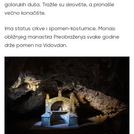
golorukih duša. Tražile su skrovište, a pronašle
večno konačište.
Ima status crkve i spomen-kosturnice. Monasi
obližnjeg manastira Preobraženja svake godine
drže pomen na Vidovdan.