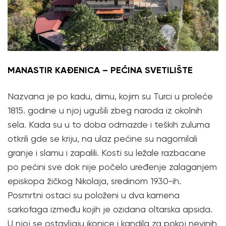
MANASTIR KAĐENICA – PEĆINA SVETILIŠTE
Nazvana je po kadu, dimu, kojim su Turci u proleće
1815. godine u njoj ugušili zbeg naroda iz okolnih
sela. Kada su u to doba odmazde i teških zuluma
otkrili gde se kriju, na ulaz pećine su nagomilali
granje i slamu i zapalili. Kosti su ležale razbacane
po pećini sve dok nije počelo uređenje zalaganjem
episkopa žičkog Nikolaja, sredinom 1930-ih.
Posmrtni ostaci su položeni u dva kamena
sarkofaga između kojih je ozidana oltarska apsida.
U njoj se ostavljaju ikonice i kandila za pokoj nevinih