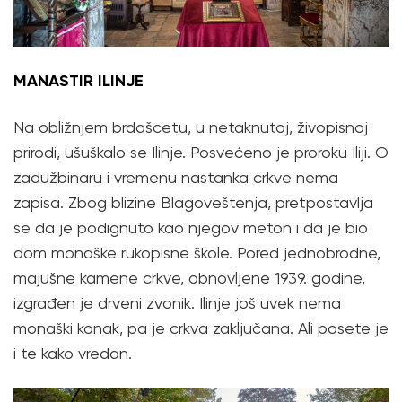
MANASTIR ILINJE
Na obližnjem brdašcetu, u netaknutoj, živopisnoj
prirodi, ušuškalo se Ilinje. Posvećeno je proroku Iliji. O
zadužbinaru i vremenu nastanka crkve nema
zapisa. Zbog blizine Blagoveštenja, pretpostavlja
se da je podignuto kao njegov metoh i da je bio
dom monaške rukopisne škole. Pored jednobrodne,
majušne kamene crkve, obnovljene 1939. godine,
izgrađen je drveni zvonik. Ilinje još uvek nema
monaški konak, pa je crkva zaključana. Ali posete je
i te kako vredan.