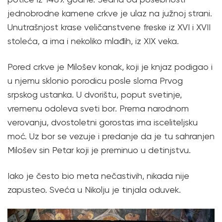
jednobrodne kamene crkve je ulaz na južnoj strani.
Unutrašnjost krase veličanstvene freske iz XVI i XVII
stoleća, a ima i nekoliko mlađih, iz XIX veka.
Pored crkve je Milošev konak, koji je knjaz podigao i
u njemu sklonio porodicu posle sloma Prvog
srpskog ustanka. U dvorištu, poput svetinje,
vremenu odoleva sveti bor. Prema narodnom
verovanju, dvostoletni gorostas ima isceliteljsku
moć. Uz bor se vezuje i predanje da je tu sahranjen
Milošev sin Petar koji je preminuo u detinjstvu.
Iako je često bio meta nečastivih, nikada nije
zapusteo. Sveća u Nikolju je tinjala oduvek.