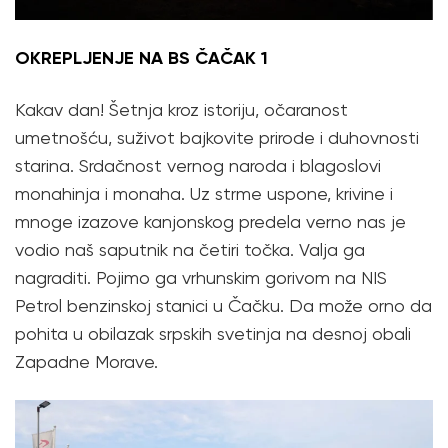
OKREPLJENJE NA BS ČAČAK 1
Kakav dan! Šetnja kroz istoriju, očaranost
umetnošću, suživot bajkovite prirode i duhovnosti
starina. Srdačnost vernog naroda i blagoslovi
monahinja i monaha. Uz strme uspone, krivine i
mnoge izazove kanjonskog predela verno nas je
vodio naš saputnik na četiri točka. Valja ga
nagraditi. Pojimo ga vrhunskim gorivom na NIS
Petrol benzinskoj stanici u Čačku. Da može orno da
pohita u obilazak srpskih svetinja na desnoj obali
Zapadne Morave.