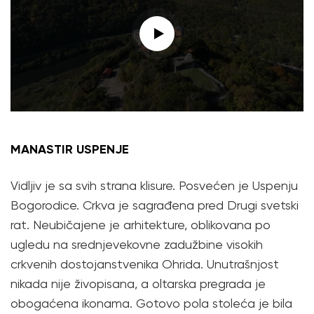
MANASTIR USPENJE
Vidljiv je sa svih strana klisure. Posvećen je Uspenju
Bogorodice. Crkva je sagrađena pred Drugi svetski
rat. Neubičajene je arhitekture, oblikovana po
ugledu na srednjevekovne zadužbine visokih
crkvenih dostojanstvenika Ohrida. Unutrašnjost
nikada nije živopisana, a oltarska pregrada je
obogaćena ikonama. Gotovo pola stoleća je bila