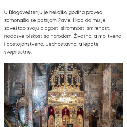
U Blagoveštenju je nekoliko godina proveo i
zamonašio se patrijarh Pavle. I kao da mu je
zaveštao svoju blagost, skromnost, smirenost, i
nadasve bliskost sa narodom. Životno, a molitveno
i dostojanstveno. Jednostavno, a lepote
sveprisutne.