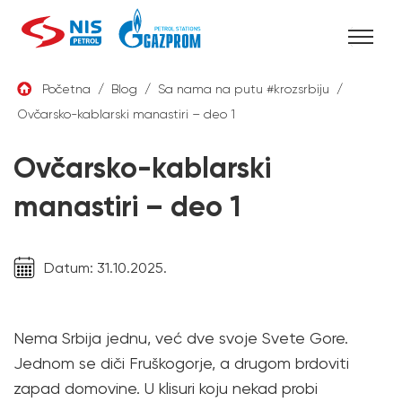
Skip
Početna
/
Blog
/
Sa nama na putu #krozsrbiju
/
to
Ovčarsko-kablarski manastiri – deo 1
SRB
content
Ovčarsko-kablarski
manastiri – deo 1
Datum: 31.10.2025.
Nema Srbija jednu, već dve svoje Svete Gore.
Jednom se diči Fruškogorje, a drugom brdoviti
zapad domovine. U klisuri koju nekad probi