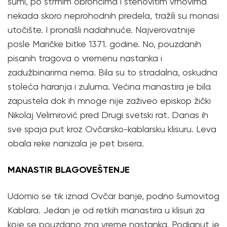
šumi, po strmim obroncima i stenovitim vrhovima
nekada skoro neprohodnih predela, tražili su monasi
utočište. I pronašli nadahnuće. Najverovatnije
posle Maričke bitke 1371. godine. No, pouzdanih
pisanih tragova o vremenu nastanka i
zadužbinarima nema. Bila su to stradalna, oskudna
stoleća haranja i zuluma. Većina manastira je bila
zapustela dok ih mnoge nije zaživeo episkop žički
Nikolaj Velimirović pred Drugi svetski rat. Danas ih
sve spaja put kroz Ovčarsko-kablarsku klisuru. Leva
obala reke nanizala je pet bisera.
MANASTIR BLAGOVEŠTENJE
Udomio se tik iznad Ovčar banje, podno šumovitog
Kablara. Jedan je od retkih manastira u klisuri za
koje se pouzdano zna vreme nastanka. Podignut je