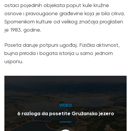
ostaci pojedinih objekata poput kule kružne
osnove i pravougaone građevine koja je bila crkva.
Spomenikom kulture od velikog značaja proglašen
je 1983. godine.
Poseta daruje potpuni ugođaj. Fizička aktivnost,
bujna priroda i bogata istorija u samo jednom
usponu.
VIDEO
6 razloga da posetite Gružansko jezero