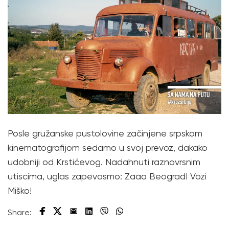
Posle gružanske pustolovine začinjene srpskom
kinematografijom sedamo u svoj prevoz, dakako
udobniji od Krstićevog. Nadahnuti raznovrsnim
utiscima, uglas zapevasmo: Zaaa Beograd! Vozi
Miško!
Share: