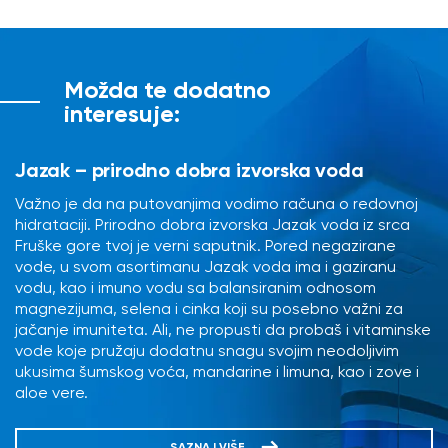
Možda te dodatno
interesuje:
Jazak – prirodno dobra izvorska voda
Važno je da na putovanjima vodimo računa o redovnoj
hidrataciji. Prirodno dobra izvorska Jazak voda iz srca
Fruške gore tvoj je verni saputnik. Pored negazirane
vode, u svom asortimanu Jazak voda ima i gaziranu
vodu, kao i imuno vodu sa balansiranim odnosom
magnezijuma, selena i cinka koji su posebno važni za
jačanje imuniteta. Ali, ne propusti da probaš i vitaminske
vode koje pružaju dodatnu snagu svojim neodoljivim
ukusima šumskog voća, mandarine i limuna, kao i zove i
aloe vere.
SAZNAJ VIŠE