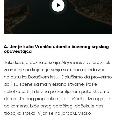
4. Jer je kuća Vranića udomila čuvenog srpskog
obaveštajca
Tako kazuje poznata serija
Moj rođak sa sela
. Znak
za imanje na kojem je serija snimana ugledasmo
na putu ka Boračkom kršu. Odlučismo da proverimo
da li su scene sa malih ekrana stvarne. Posle
nekoliko oštrijih krivina po zemljanom putu stižemo
do prostranog proplanka na brdašcetu. Iza ograde
od kamena, biće onog boračkog, dočekuje nas
trobojka srpska. Vijori se na jarbolu, visoko.