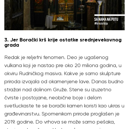
3. Jer Borački krš krije ostatke srednjevekovnog
grada
Redak je reljefni fenomen. Deo je ugašenog
vulkana koji je nastao pre oko 20 miliona godina, u
okviru Rudničkog masiva. Kakve je samo skulpture
priroda izvajala od okamenjene lave. Danas budno
stražari nad dolinom Gruže. Stene su izuzetno
čvrste i postojane, neobične boje i delom
svetluckaste te se borački kamen koristi kao ukras u
građevinarstvu. Spomenikom prirode proglašen je
2019. godine. Do vrhova se može samo pešaka,