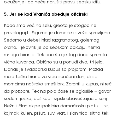
okruženje i da neće narušiti pravu seosku idilu.
5. Jer se kod Vranića obeduje oficirski
Kada smo već na selu, greota je štogod ne
prezalogajiti. Sigurno je domaće i sveže spravljeno.
Sedamo u debeli hlad razgranatog, golemog
oraha. I jelovnik je po seoskom običaju, nema
mnogo biranja. Tek ono što je tog dana spremila
vična kuvarica. Obično su u ponudi dva, tri jela.
Danas je svadbarski kupus sa projarom. Možda
malo teška hrana za vreo sunčani dan, ali se
momcima naširoko smeši brk. Zaronili u kupus, ni reč
da prozbore. Tek na pola ćase se oglasiše – govori
sedam jezika, baš kao i srpski obaveštajac u seriji.
Nežniji član ekipe ipak bira domaćinsku platu – sir,
kajmak, kulen, pršut, suvi vrat, i slaninica, sitno tek