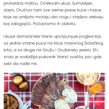
prošarana mašću. Očekivani ukusi, šumadijski,
slasni. Društvo nam sve vreme prave kuce i mace
koje se umiljato motaju oko nogu i strpljivo vrebaju
koji zalogajčić. Počastismo ih obilato.
Ukuse domaćinske hrane upotpunjuje pogled koji
sa jedne strane puca na litice masivnog Boračkog
krša, a sa druge na Gružu i Gružansko jezero. Eh,
znao je snalažljivi pukovnik Vranić svašta, pa i gde
sebi da nađe mir.