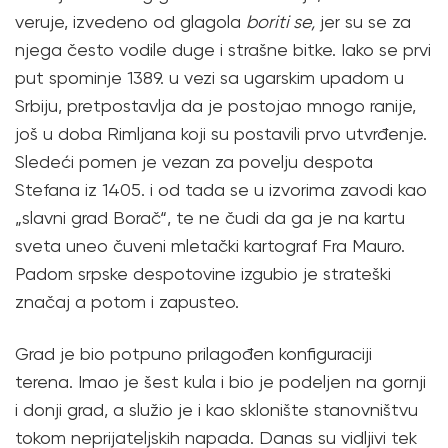
veruje, izvedeno od glagola
boriti se,
jer su se za
njega često vodile duge i strašne bitke. Iako se prvi
put spominje 1389. u vezi sa ugarskim upadom u
Srbiju, pretpostavlja da je postojao mnogo ranije,
još u doba Rimljana koji su postavili prvo utvrđenje.
Sledeći pomen je vezan za povelju despota
Stefana iz 1405. i od tada se u izvorima zavodi kao
„slavni grad Borač“, te ne čudi da ga je na kartu
sveta uneo čuveni mletački kartograf Fra Mauro.
Padom srpske despotovine izgubio je strateški
značaj a potom i zapusteo.
Grad je bio potpuno prilagođen konfiguraciji
terena. Imao je šest kula i bio je podeljen na gornji
i donji grad, a služio je i kao sklonište stanovništvu
tokom neprijateljskih napada. Danas su vidljivi tek