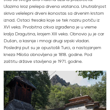
Ulazimo kroz prelepa drvena vratanca. Unutrašnjost
skriva velelepni drveni ikonostas sa drvenim krstom
iznad. Ostaci fresaka koje se tek naziru potiču iz
XVI veka. Prvobitna crkva izgrađena je u vreme
kralja Dragutina, krajem XIII veka. Obnovio ju je car
Dušan, a kasnije i mnogi drugi srpski vladari.
Poslednji put su je opustošili Turci, a nastojanjem
kneza Miloša obnovljena je 1818. godine. Pod
zaštitu države stavljena je 1971. godine.