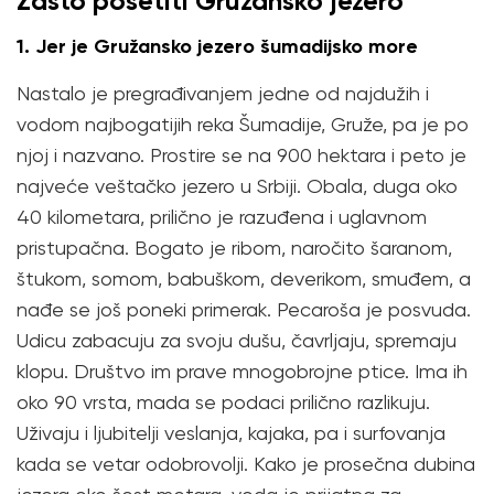
Zašto posetiti Gružansko jezero
1. Jer je Gružansko jezero šumadijsko more
Nastalo je pregrađivanjem jedne od najdužih i
vodom najbogatijih reka Šumadije, Gruže, pa je po
njoj i nazvano. Prostire se na 900 hektara i peto je
najveće veštačko jezero u Srbiji. Obala, duga oko
40 kilometara, prilično je razuđena i uglavnom
pristupačna. Bogato je ribom, naročito šaranom,
štukom, somom, babuškom, deverikom, smuđem, a
nađe se još poneki primerak. Pecaroša je posvuda.
Udicu zabacuju za svoju dušu, čavrljaju, spremaju
klopu. Društvo im prave mnogobrojne ptice. Ima ih
oko 90 vrsta, mada se podaci prilično razlikuju.
Uživaju i ljubitelji veslanja, kajaka, pa i surfovanja
kada se vetar odobrovolji. Kako je prosečna dubina