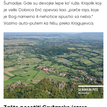
Šumadije. Gde su devojke lepe ko’ ruže. Krajolik koji
je veliki Dobrica Erić opevao kao „parče raja, koje
je Bog namerno ili nehotice ispustio sa neba.“
Vozimo auto-putem ka Nišu, preko Kragujevca.