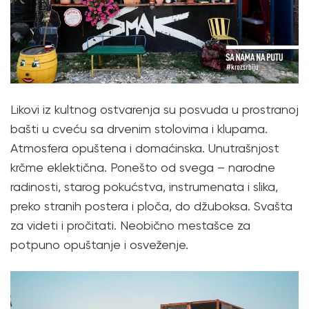
Likovi iz kultnog ostvarenja su posvuda u prostranoj
bašti u cveću sa drvenim stolovima i klupama.
Atmosfera opuštena i domaćinska. Unutrašnjost
krčme eklektična. Ponešto od svega – narodne
radinosti, starog pokućstva, instrumenata i slika,
preko stranih postera i ploča, do džuboksa. Svašta
za videti i pročitati. Neobično mestašce za
potpuno opuštanje i osveženje.