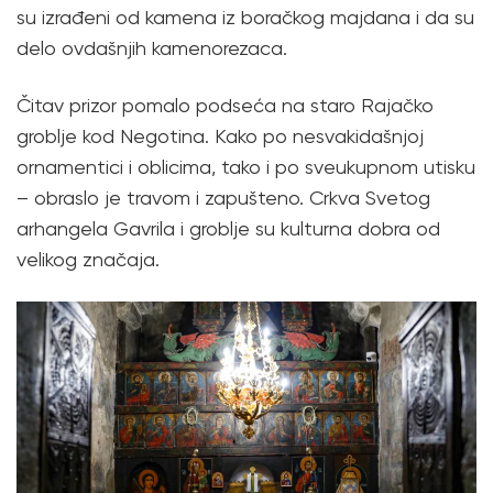
su izrađeni od kamena iz boračkog majdana i da su
delo ovdašnjih kamenorezaca.
Čitav prizor pomalo podseća na staro Rajačko
groblje kod Negotina. Kako po nesvakidašnjoj
ornamentici i oblicima, tako i po sveukupnom utisku
– obraslo je travom i zapušteno. Crkva Svetog
arhangela Gavrila i groblje su kulturna dobra od
velikog značaja.