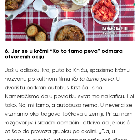
6. Jer se u krčmi “Ko to tamo peva” odmara
otvorenih očiju
Još u odlasku, kraj puta ka Kniću, spazismo krčmu
nazvanu po kultnom filmu
Ko to tamo peva
. U
dvorištu parkiran autobus Krstića i sina.
Nameračismo da u povratku svratimo na kaficu. I bi
tako. No, mi tamo, a autobusa nema. U neverici se
vrzmamo oko tragova točkova u zemlji. Prilazi nam
razgovorljivi i srdačni domaćin i otkriva da je busić
otišao da provoza grupicu po okolini. „Da, u
voznom je stanju“, odgovara na naše začuđene