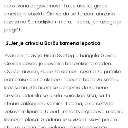
sopstvenu odgovornost. Tu se uveliko grade
smeštajni objekti. Čini se da se turizam ubrzano
razvija na Šumadijskom moru. I treba, jer razloga je
pregršt.
2.Jer je crkva u Borču kamena lepotica
Zvanični naziv je Hram Svetog arhangela Gavrila.
Crkveni posed je poveliki i besprekorno sređen.
Cveće, drveće, klupe za odmor i česma za putnike
namernike da se okrepe i napune boce za šetnju
kroz šumu. Stazicom se penjemo do kamene
crkvice. Udomila se u krilu Boračkog krša, sa tri
strane zaklonjena strmim liticama, a sa četvrte
vekovnim lipama. U porti, mnoštvo grobova u obliku
kamenih ploča. Građena je u vizantijsko-srpskom
stilu sa svega dva malena uzana prozorčeta.