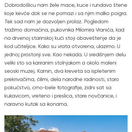
Dobrodošlicu nam žele mace, kuce i rundavo štene
koje kevće dok se ne pomazi i sa njim malko poigra.
Tek sad nam je dozvoljen prolaz. Pogledom
tražimo domaćina, pukovnika Milomira Vranića, kad
na drvenoj starinskoj kući stoji obaveštenje da je
kod učiteljice. Kako su vrata otvorena, ulazimo. U
jednoj prostoriji sve. Kao nekada. U središnjem delu
veliki sto sa kariranim stolnjakom a okolo maleni
seoski muzej. Kamin, dva kreveta sa ispletenim
prekrivačima, ćilimi, dela narodne radinosti, staro
pokućstvo, crno-bele fotografije, zidni sat sa
kukavicom, vreteno i preslica, stare novčanice, i
naravno kutak sa ikonama.