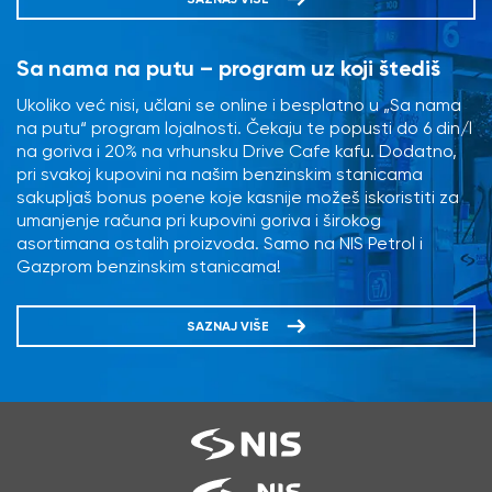
Sa nama na putu – program uz koji štediš
Ukoliko već nisi, učlani se online i besplatno u „Sa nama
na putu“ program lojalnosti. Čekaju te popusti do 6 din/l
na goriva i 20% na vrhunsku Drive Cafe kafu. Dodatno,
pri svakoj kupovini na našim benzinskim stanicama
sakupljaš bonus poene koje kasnije možeš iskoristiti za
umanjenje računa pri kupovini goriva i širokog
asortimana ostalih proizvoda. Samo na NIS Petrol i
Gazprom benzinskim stanicama!
SAZNAJ VIŠE