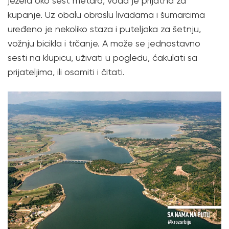
jezera oko šest metara, voda je prijatna za
kupanje. Uz obalu obraslu livadama i šumarcima
uređeno je nekoliko staza i puteljaka za šetnju,
vožnju bicikla i trčanje. A može se jednostavno
sesti na klupicu, uživati u pogledu, ćakulati sa
prijateljima, ili osamiti i čitati.