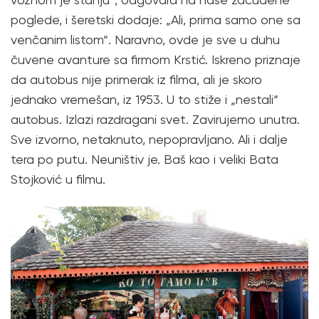
poglede, i šeretski dodaje: „Ali, prima samo one sa
venčanim listom“. Naravno, ovde je sve u duhu
čuvene avanture sa firmom Krstić. Iskreno priznaje
da autobus nije primerak iz filma, ali je skoro
jednako vremešan, iz 1953. U to stiže i „nestali“
autobus. Izlazi razdragani svet. Zavirujemo unutra.
Sve izvorno, netaknuto, nepopravljano. Ali i dalje
tera po putu. Neuništiv je. Baš kao i veliki Bata
Stojković u filmu.