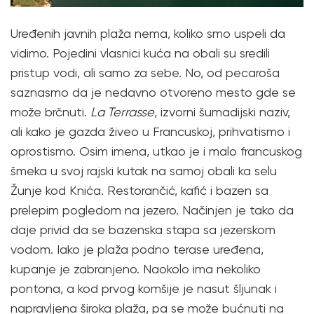
Uređenih javnih plaža nema, koliko smo uspeli da
vidimo. Pojedini vlasnici kuća na obali su sredili
pristup vodi, ali samo za sebe. No, od pecaroša
saznasmo da je nedavno otvoreno mesto gde se
može brčnuti.
La Terrasse
, izvorni šumadijski naziv,
ali kako je gazda živeo u Francuskoj, prihvatismo i
oprostismo. Osim imena, utkao je i malo francuskog
šmeka u svoj rajski kutak na samoj obali ka selu
Žunje kod Knića. Restorančić, kafić i bazen sa
prelepim pogledom na jezero. Načinjen je tako da
daje privid da se bazenska stapa sa jezerskom
vodom. Iako je plaža podno terase uređena,
kupanje je zabranjeno. Naokolo ima nekoliko
pontona, a kod prvog komšije je nasut šljunak i
napravljena široka plaža, pa se može bućnuti na