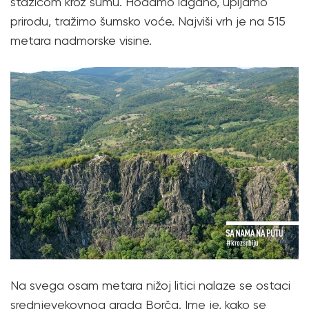
stazicom kroz šumu. Hodamo lagano, upijamo
prirodu, tražimo šumsko voće. Najviši vrh je na 515
metara nadmorske visine.
Na svega osam metara nižoj litici nalaze se ostaci
srednjevekovnog grada Borča. Ime je, kako se