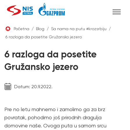
Skip
Početna
/
Blog
/
Sa nama na putu #krozsrbiju
/
to
6 razloga da posetite Gružansko jezero
SRB
content
6 razloga da posetite
Gružansko jezero
Datum: 20.9.2022.
Pre no letu mahnemo i zamolimo ga za brz
povratak, pohodimo još prirodnih dragulja
domovine naše. Ovoga puta u samom srcu