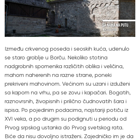
Između crkvenog poseda i seoskih kuća, udenulo
se staro groblje u Borču. Nekoliko stotina
nadgrobnih spomenika različitih oblika i veličina,
mahom naherenih na razne strane, poneki
prekriveni mahovinom. Većinom su uzani i izduženi
sa kapom na vrhu, pa se zovu i kapačari. Bogatih,
raznovrsnih, živopisnih i prilično čudnovatih šara i
ispisa. Po pojedinim podacima, najstariji potiču iz
XVI veka, a po drugim su podignuti u periodu od
Prvog srpskog ustanka do Prvog svetskog rata.
Biće da nisu dovoljno istraženi. Zajedničko im je da