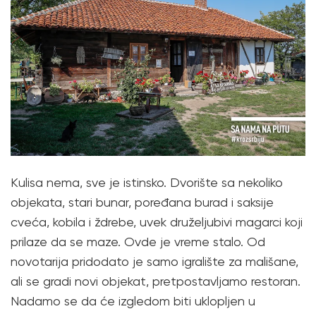
Kulisa nema, sve je istinsko. Dvorište sa nekoliko
objekata, stari bunar, poređana burad i saksije
cveća, kobila i ždrebe, uvek druželjubivi magarci koji
prilaze da se maze. Ovde je vreme stalo. Od
novotarija pridodato je samo igralište za mališane,
ali se gradi novi objekat, pretpostavljamo restoran.
Nadamo se da će izgledom biti uklopljen u