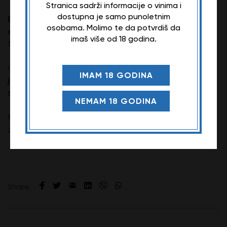
Stranica sadrži informacije o vinima i
dostupna je samo punoletnim
Bordeaux Supérieur
note
je crveno vino koje nudi
osobama. Molimo te da potvrdiš da
crvenog voća, duvana i čokolade
. Preporučena
imaš više od 18 godina.
18°C
temperatura služenja ovog vina je
.
pečenom
Ovo vino se lepo uparuje sa
IMAM 18 GODINA
jagnjetinom, govedinom, čorbama i zrelim
sirevima
.
NEMAM 18 GODINA
Napomena: Opis ovog vina može da se razlikuje u
zavisnosti od godine berbe.
Share: