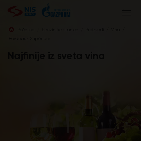
Skip
to
content
Početna
/
Benzinske stanice
/
Proizvodi
/
Vina
/
Bordeaux Supérieur
SRB
Najfinije iz sveta vina