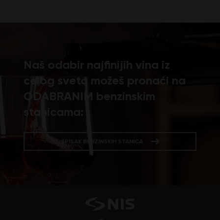
Naš odabir najfinijih vina iz
celog sveta možeš pronaći na
ODABRANIM benzinskim
stanicama:
SPISAK BENZINSKIH STANICA