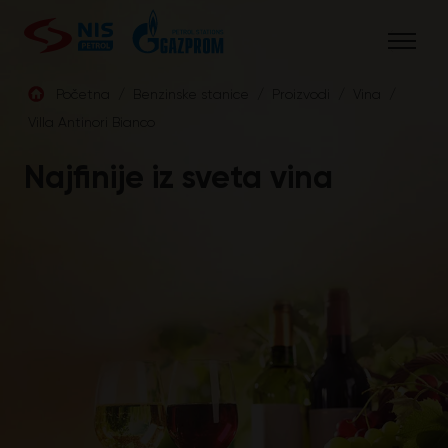
Skip
to
content
Početna
/
Benzinske stanice
/
Proizvodi
/
Vina
/
Villa Antinori Bianco
SRB
Najfinije iz sveta vina