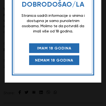
DOBRODOŠAO/LA
Villa Antinori Bianco
voćnim
je belo vino sa
notama ananasa, banane i citrusnog voća,
Stranica sadrži informacije o vinima i
upotpunjen cvetnim notama belog cveća i
dostupna je samo punoletnim
cvetova pomorandže.
Najbolje je služiti ga
osobama. Molimo te da potvrdiš da
imaš više od 18 godina.
ohlađeno na temperaturi između 8 i 10°C.
morskim
Ovo vino se odlično uparuje sa
IMAM 18 GODINA
plodovima, sirevima, testeninom i salatama.
NEMAM 18 GODINA
Napomena: Opis ovog vina može da se razlikuje u
zavisnosti od godine berbe.
Share: