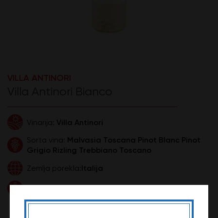
VILLA ANTINORI
Villa Antinori Bianco
Villa Antinori
Vinarija:
Malvasia Toscana Pinot Blanc Pinot
Sorta vina:
Grigio Rizling Trebbiano Toscano
Italija
Zemlja porekla:
0,75l
Zapremina:
1.699,99 DIN
Cena: