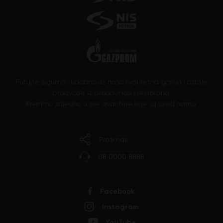
Putujte sigurno i udobno uz naša kvalitetna goriva i ostale
proizvode iz prodavnica i restorana.
Krenimo zajedno u sve avanture koje su pred nama.
Prati nas
08 0000 8888
Facebook
Instagram
YouTube