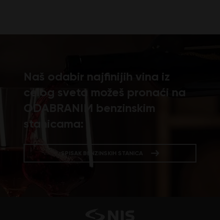
Naš odabir najfinijih vina iz
celog sveta možeš pronaći na
ODABRANIM benzinskim
stanicama:
SPISAK BENZINSKIH STANICA