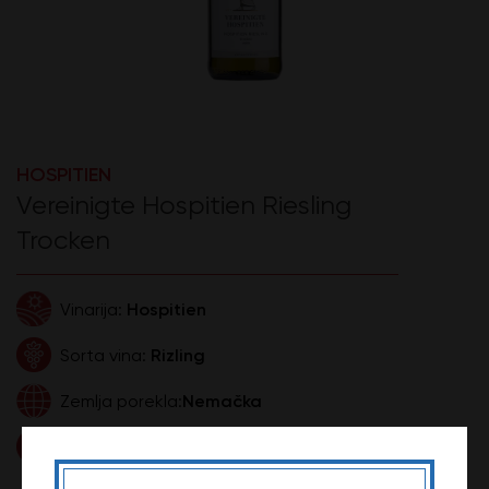
HOSPITIEN
Vereinigte Hospitien Riesling
Trocken
Hospitien
Vinarija:
Rizling
Sorta vina:
Nemačka
Zemlja porekla:
0,75l
Zapremina:
1.490,00 DIN
Cena: