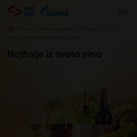
Skip
to
content
Početna
/
Benzinske stanice
/
Proizvodi
/
Vina
/
Vereinigte Hospitien Riesling Trocken
SRB
Najfinije iz sveta vina