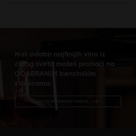
Naš odabir najfinijih vina iz
celog sveta možeš pronaći na
ODABRANIM benzinskim
stanicama:
SPISAK BENZINSKIH STANICA