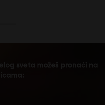
 celog sveta možeš pronaći na
nicama: