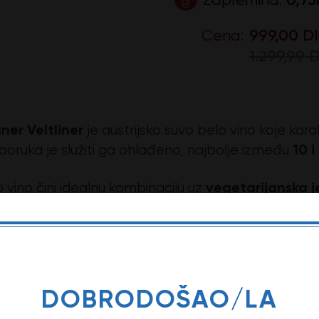
Cena:
999,00 D
1.299,99 
ner Veltliner
je austrijsko suvo belo vino koje kar
10 i
poruka je služiti ga ohlađeno, najbolje između
vegetarijanska je
 vino čini idealnu kombinaciju uz
je sireve.
omena: Opis ovog vina može da se razlikuje u zav
DOBRODOŠAO/LA