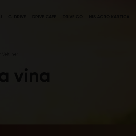
U
G-DRIVE
DRIVE CAFE
DRIVE.GO
NIS AGRO KARTICA
 Veltliner
ta vina