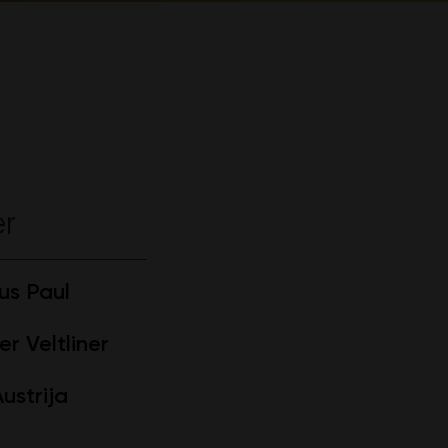
er
s Paul
r Veltliner
ustrija
l