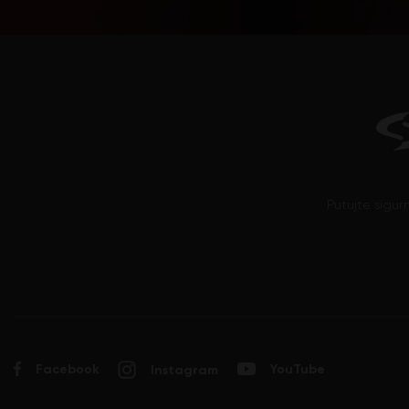
Pinotage
Plavac mali
Probus
Prokupac
Prosecco (Glera)
Ribolla Gialla
Rizling
Rolle (Vermentino)
Putujte sigur
Sangiovese
Sauvignon Blanc
Sciaccarello
Semillon
Syrah
Tamjanika
Facebook
YouTube
Instagram
Tempranillo
Trebbiano d'Abruzzo