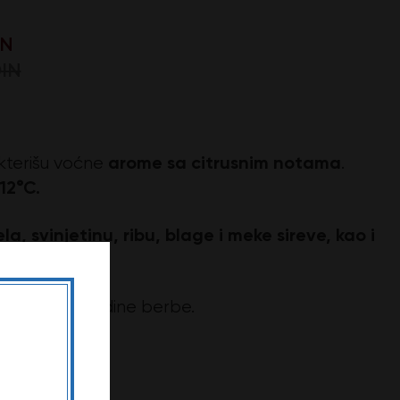
IN
DIN
arome sa citrusnim notama
akterišu voćne
.
 12°C.
la, svinjetinu, ribu, blage i meke sireve, kao i
isnosti od godine berbe.