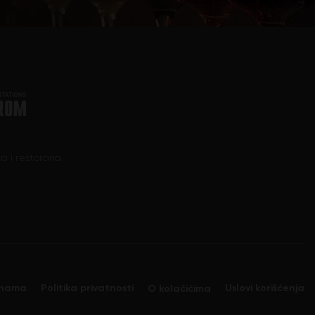
a i restorana.
nama
Politika privatnosti
Uslovi korišćenja
O kolačićima