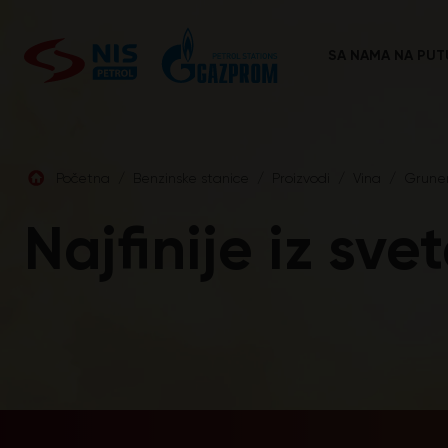
Skip
to
content
SA NAMA NA PUT
Početna
/
Benzinske stanice
/
Proizvodi
/
Vina
/
Gruner
Najfinije iz sve