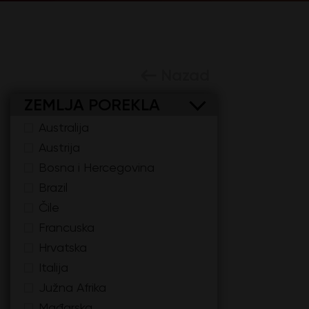
Nazad
ZEMLJA POREKLA
Australija
Austrija
Bosna i Hercegovina
Brazil
Čile
Francuska
Hrvatska
Italija
Južna Afrika
Mađarska