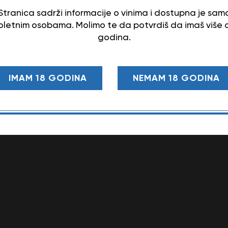
Stranica sadrži informacije o vinima i dostupna je sam
letnim osobama. Molimo te da potvrdiš da imaš više 
godina.
IMAM 18 GODINA
NEMAM 18 GODINA