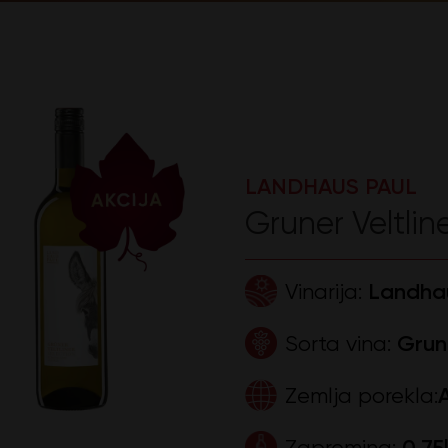
LANDHAUS PAUL
Gruner Veltlin
Vinarija:
Landhau
Sorta vina:
Grune
Zemlja porekla:
A
Zapremina:
0,75