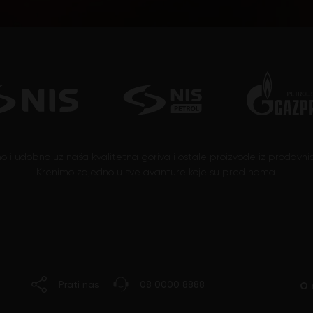
no i udobno uz naša kvalitetna goriva i ostale proizvode iz prodavnic
Krenimo zajedno u sve avanture koje su pred nama.
Prati nas
08 0000 8888
O 