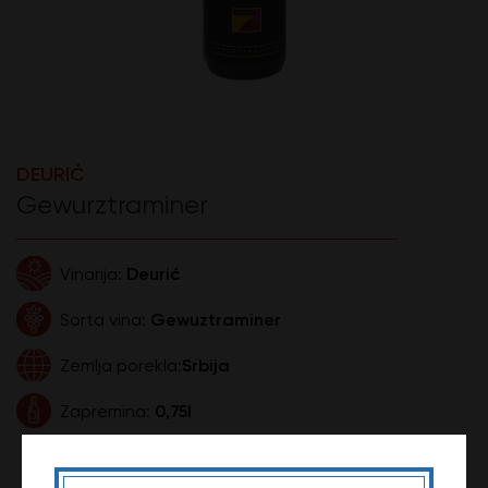
DEURIĆ
Gewurztraminer
Deurić
Vinarija:
Gewuztraminer
Sorta vina:
Srbija
Zemlja porekla:
0,75l
Zapremina:
1.490,00 DIN
Cena: