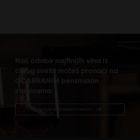
Naš odabir najfinijih vina iz
celog sveta možeš pronaći na
ODABRANIM benzinskim
stanicama:
SPISAK BENZINSKIH STANICA