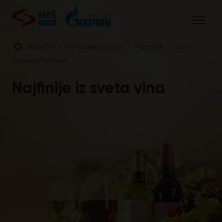
Skip
to
content
Početna
/
Benzinske stanice
/
Proizvodi
/
Vina
/
Gewurztraminer
SRB
Najfinije iz sveta vina