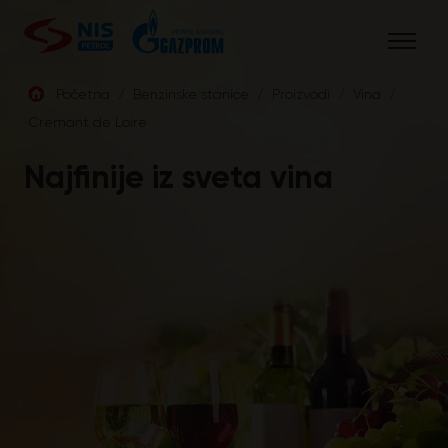
Skip
to
content
Početna
/
Benzinske stanice
/
Proizvodi
/
Vina
/
Cremant de Loire
SRB
Najfinije iz sveta vina