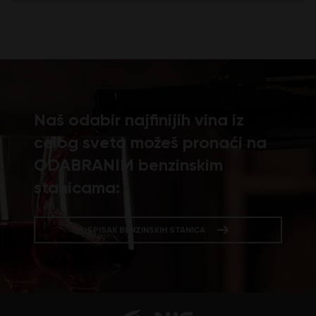
Naš odabir najfinijih vina iz
celog sveta možeš pronaći na
ODABRANIM benzinskim
stanicama:
SPISAK BENZINSKIH STANICA