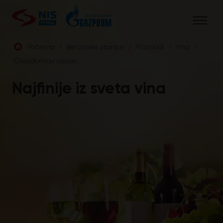
Skip
to
content
Početna
/
Benzinske stanice
/
Proizvodi
/
Vina
/
Chardonnay classic
SRB
Najfinije iz sveta vina