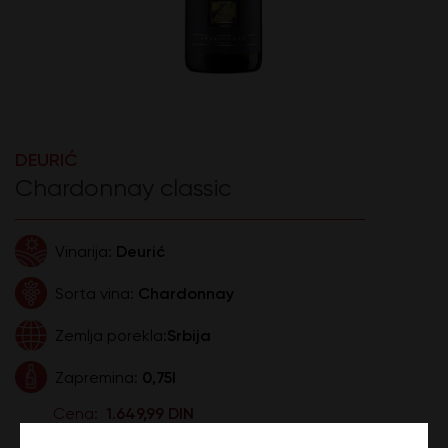
DEURIĆ
Chardonnay classic
Deurić
Vinarija:
Chardonnay
Sorta vina:
Srbija
Zemlja porekla:
0,75l
Zapremina:
1.649,99 DIN
Cena: