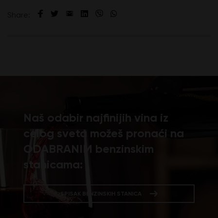
Share:
Naš odabir najfinijih vina iz
celog sveta možeš pronaći na
ODABRANIM benzinskim
stanicama:
SPISAK BENZINSKIH STANICA