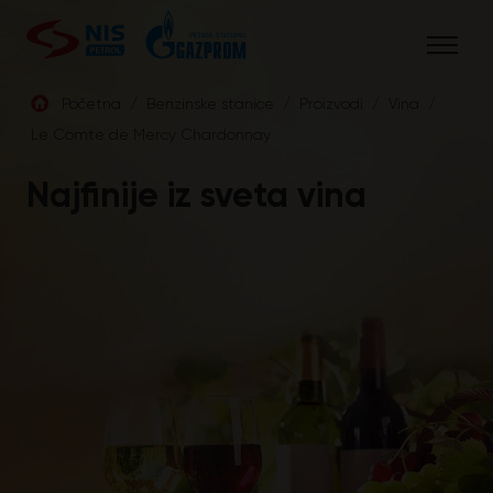
Skip
to
content
Početna
/
Benzinske stanice
/
Proizvodi
/
Vina
/
Le Comte de Mercy Chardonnay
SRB
Najfinije iz sveta vina