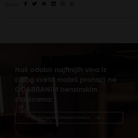
Share:
Naš odabir najfinijih vina iz
celog sveta možeš pronaći na
ODABRANIM benzinskim
stanicama:
SPISAK BENZINSKIH STANICA