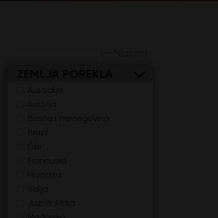
Nazad
ZEMLJA POREKLA
Australija
Austrija
Bosna i Hercegovina
Brazil
Čile
Francuska
Hrvatska
Italija
Južna Afrika
Mađarska