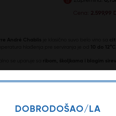
Cena:
2.599,99 
rre André Chablis
ci
je klasično suvo belo vino sa
10 do 12°C
peratura hlađenja pre serviranja je od
ribom, školjkama i blagim sire
alno se uparuje sa
omena: Opis ovog vina može da se razlikuje u zav
DOBRODOŠAO/LA