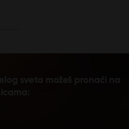
 celog sveta možeš pronaći na
nicama: