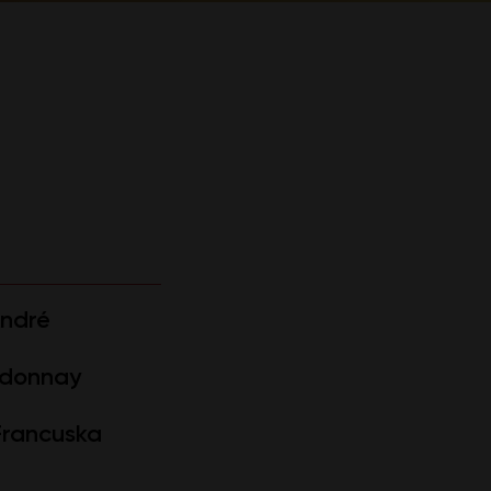
André
donnay
Francuska
l