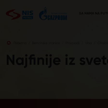
Skip
to
content
SA NAMA NA PUT
Početna
/
Benzinske stanice
/
Proizvodi
/
Vina
/
Chabli
Najfinije iz sve