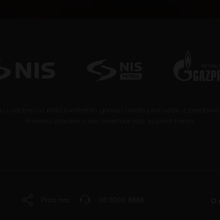
no i udobno uz naša kvalitetna goriva i ostale proizvode iz prodavnic
Krenimo zajedno u sve avanture koje su pred nama.
Prati nas
08 0000 8888
O 