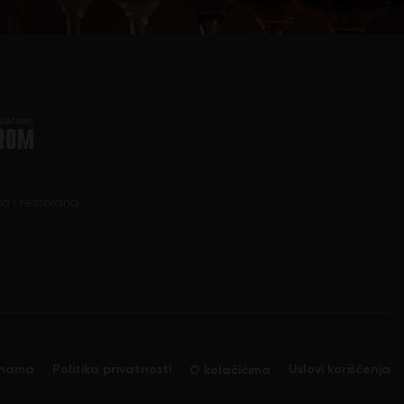
a i restorana.
nama
Politika privatnosti
Uslovi korišćenja
O kolačićima