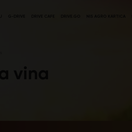
U
G-DRIVE
DRIVE CAFE
DRIVE.GO
NIS AGRO KARTICA
s
ta vina