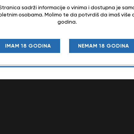
Stranica sadrži informacije o vinima i dostupna je sam
letnim osobama. Molimo te da potvrdiš da imaš više 
godina.
IMAM 18 GODINA
NEMAM 18 GODINA