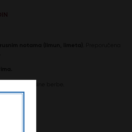
DIN
trusnim notama (limun, limeta)
. Preporučena
.
vima.
isnosti od godine berbe.