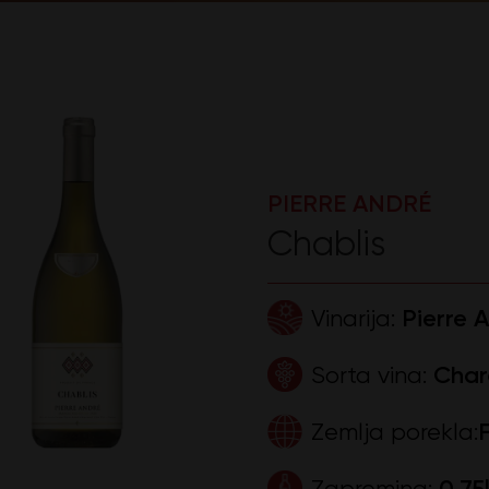
PIERRE ANDRÉ
Chablis
Vinarija:
Pierre 
Sorta vina:
Char
Zemlja porekla:
Zapremina:
0,75