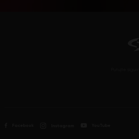
Pinotage
Plavac mali
Probus
Prokupac
Prosecco (Glera)
Ribolla Gialla
Rizling
Rolle (Vermentino)
Putujte sigur
Sangiovese
Sauvignon Blanc
Sciaccarello
Semillon
Syrah
Tamjanika
Facebook
YouTube
Instagram
Tempranillo
Trebbiano d'Abruzzo