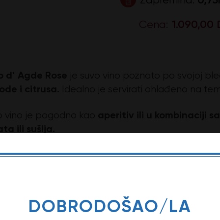
Cena:
1.090,00 
 d’ Agde Rose
je suvo vino poznato po svojoj bled
ode i citrusa.
Idealno je servirati ohlađeno na t
aperitiv ili u kombinaciji
 vino je pogodno kao
ta ili sušija.
omena: Opis ovog vina može da se razlikuje u zav
DOBRODOŠAO/LA