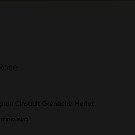
Rose
nan Cinsault Grenache Merlot
Francuska
l