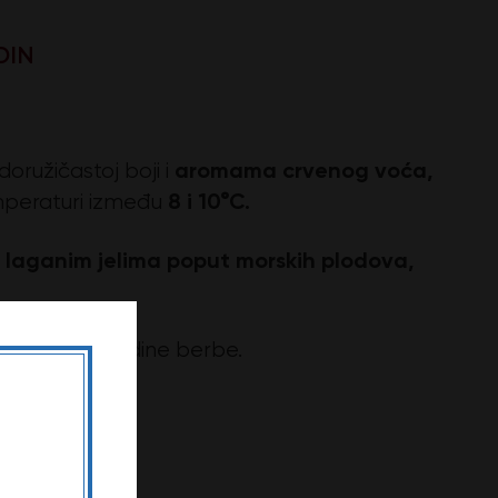
DIN
aromama crvenog voća,
oružičastoj boji i
8 i 10°C.
emperaturi između
 sa laganim jelima poput morskih plodova,
isnosti od godine berbe.