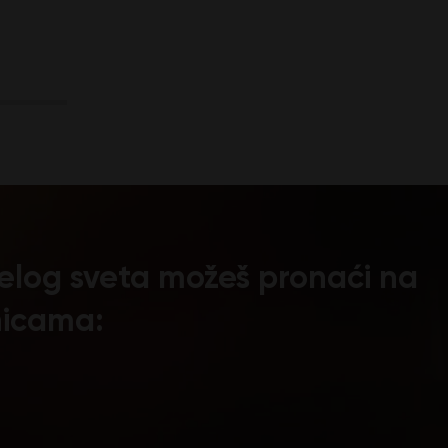
 celog sveta možeš pronaći na
nicama: