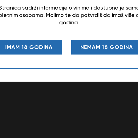
Stranica sadrži informacije o vinima i dostupna je sam
letnim osobama. Molimo te da potvrdiš da imaš više 
godina.
IMAM 18 GODINA
NEMAM 18 GODINA