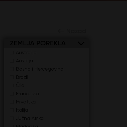
Nazad
ZEMLJA POREKLA
Australija
Austrija
Bosna i Hercegovina
Brazil
Čile
Francuska
Hrvatska
Italija
Južna Afrika
Mađarska