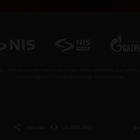
no i udobno uz naša kvalitetna goriva i ostale proizvode iz prodavnic
Krenimo zajedno u sve avanture koje su pred nama.
Prati nas
08 0000 8888
O 