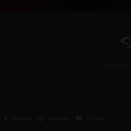
Pinotage
Plavac mali
Probus
Prokupac
Prosecco (Glera)
Ribolla Gialla
Rizling
Rolle (Vermentino)
Putujte sigur
Sangiovese
Sauvignon Blanc
Sciaccarello
Semillon
Syrah
Tamjanika
Facebook
YouTube
Instagram
Tempranillo
Trebbiano d'Abruzzo