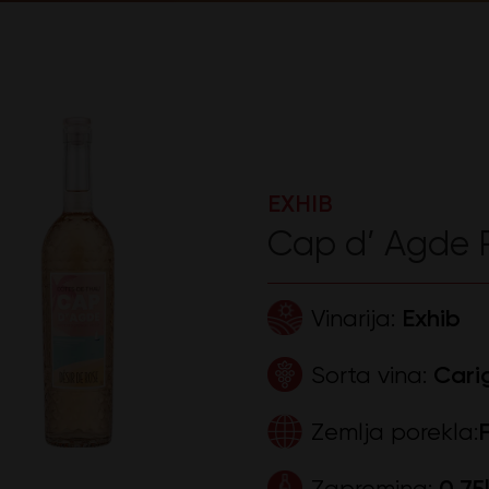
EXHIB
Cap d’ Agde 
Vinarija:
Exhib
Sorta vina:
Carig
Zemlja porekla:
Zapremina:
0,75