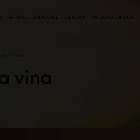
U
G-DRIVE
DRIVE CAFE
DRIVE.GO
NIS AGRO KARTICA
’ Agde Rose
ta vina