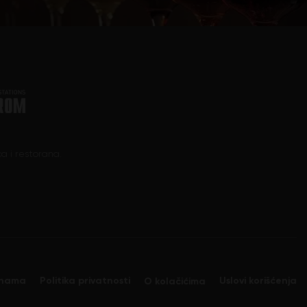
a i restorana.
nama
Politika privatnosti
Uslovi korišćenja
O kolačićima