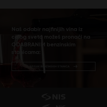
Naš odabir najfinijih vina iz
celog sveta možeš pronaći na
ODABRANIM benzinskim
stanicama:
SPISAK BENZINSKIH STANICA