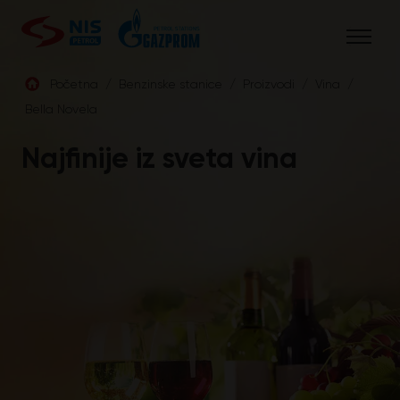
Skip
to
content
Početna
/
Benzinske stanice
/
Proizvodi
/
Vina
/
Bella Novela
SRB
Najfinije iz sveta vina