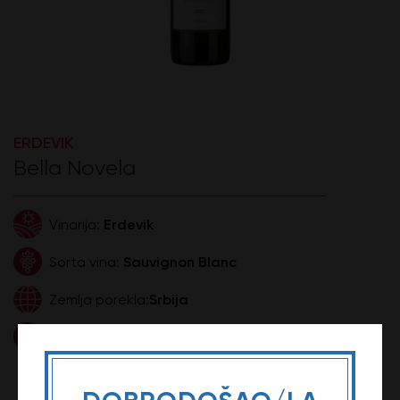
ERDEVIK
Bella Novela
Erdevik
Vinarija:
Sauvignon Blanc
Sorta vina:
Srbija
Zemlja porekla:
0,75l
Zapremina:
1.499,99 DIN
Cena: