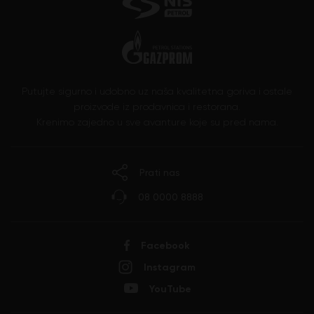
Putujte sigurno i udobno uz naša kvalitetna goriva i ostale
proizvode iz prodavnica i restorana.
Krenimo zajedno u sve avanture koje su pred nama.
Prati nas
08 0000 8888
Facebook
Instagram
YouTube