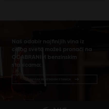
Naš odabir najfinijih vina iz
celog sveta možeš pronaći na
ODABRANIM benzinskim
stanicama:
SPISAK BENZINSKIH STANICA