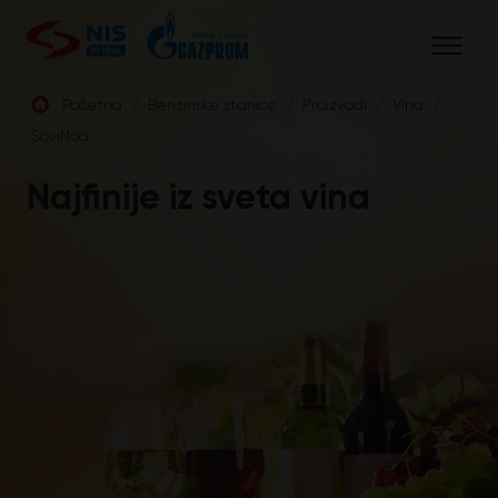
Skip
to
content
Početna
/
Benzinske stanice
/
Proizvodi
/
Vina
/
SoviNoa
SRB
Najfinije iz sveta vina